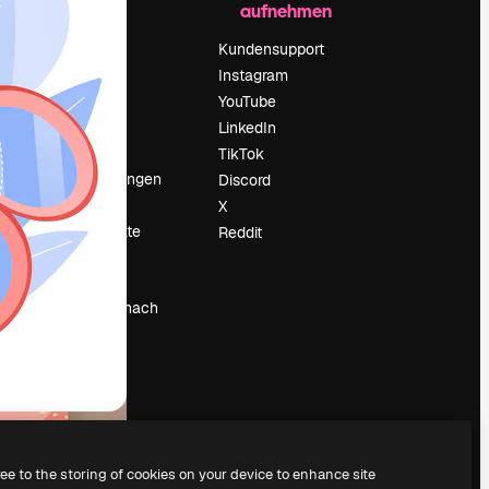
aufnehmen
Preise
Über uns
Kundensupport
Reviews
Instagram
Karriere
YouTube
ärung
Suchtrends
LinkedIn
Blog
TikTok
Veranstaltungen
Discord
um
Slidesgo
X
Deine Inhalte
Reddit
verkaufen
Pressesaal
Suchst du nach
magnific.ai
ree to the storing of cookies on your device to enhance site