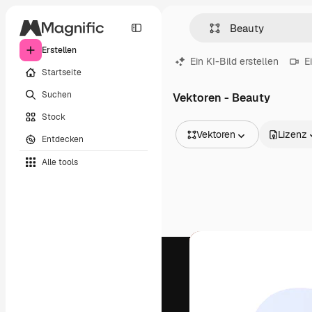
Erstellen
Ein KI-Bild erstellen
E
Startseite
Suchen
Vektoren - Beauty
Stock
Vektoren
Lizenz
Entdecken
Alle Bilder
Alle tools
Vektoren
Illustrationen
Fotos
PSD
Vorlagen
Mockups
Videos
Filmmaterial
Motion Graphics
Videovorlagen
Icons
3D-Modelle
Schriftarten