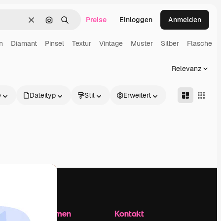
Preise
Einloggen
Anmelden
Löschen
Nach Bild suchen
Suchen
n
Diamant
Pinsel
Textur
Vintage
Muster
Silber
Flasche
Relevanz
e
Dateityp
Stil
Erweitert
Unternehmen
Kontakt