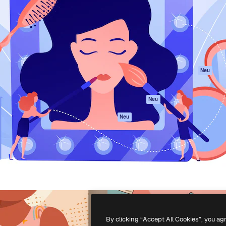
attform, um deine beste
Spaces
Academy
klichen. Mehr als 1 Million
KI-Assistent
Dokumentation
er Kreativen, Unternehmen,
KI-Bildgenerator
Support
Studios.
KI-Videogenerator
AGB
KI-
Datenschutzerkl
Stimmengenerator
Originale
Neu
Stock-Inhalte
Cookie-Richtlinie
MCP für
Vertrauenszentr
Neu
Claude/ChatGPT
Partner
Agenten
Neu
Unternehmen
API
Mobile App
Alle Magnific-Tools
-
2026
Freepik Company S.L.U.
Alle Rechte vorbehalten
.
By clicking “Accept All Cookies”, you ag