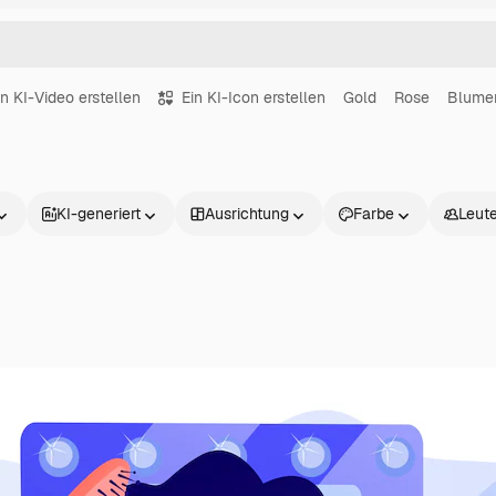
in KI-Video erstellen
Ein KI-Icon erstellen
Gold
Rose
Blume
KI-generiert
Ausrichtung
Farbe
Leut
Produkte
Loslegen