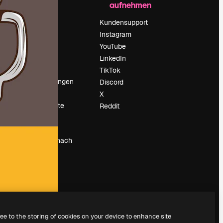
aufnehmen
Preise
Über uns
Kundensupport
Reviews
Instagram
Karriere
YouTube
ärung
Suchtrends
LinkedIn
Blog
TikTok
Veranstaltungen
Discord
um
Slidesgo
X
Deine Inhalte
Reddit
verkaufen
Pressesaal
Suchst du nach
magnific.ai
ree to the storing of cookies on your device to enhance site