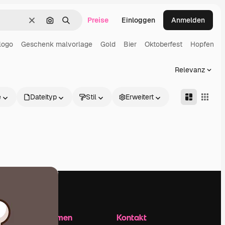
Preise
Einloggen
Anmelden
Löschen
Nach Bild suchen
Suchen
logo
Geschenk malvorlage
Gold
Bier
Oktoberfest
Hopfen
Relevanz
e
Dateityp
Stil
Erweitert
Unternehmen
Kontakt