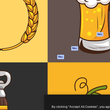
attform, um deine beste
Spaces
Academy
klichen. Mehr als 1 Million
KI-Assistent
Dokumentation
er Kreativen, Unternehmen,
KI-Bildgenerator
Support
Studios.
KI-Videogenerator
AGB
KI-
Datenschutzerkl
Stimmengenerator
Originale
Neu
Stock-Inhalte
Cookie-Richtlinie
MCP für
Vertrauenszentr
Neu
Claude/ChatGPT
Partner
Agenten
Neu
Unternehmen
API
Mobile App
Alle Magnific-Tools
-
2026
Freepik Company S.L.U.
Alle Rechte vorbehalten
.
By clicking “Accept All Cookies”, you ag