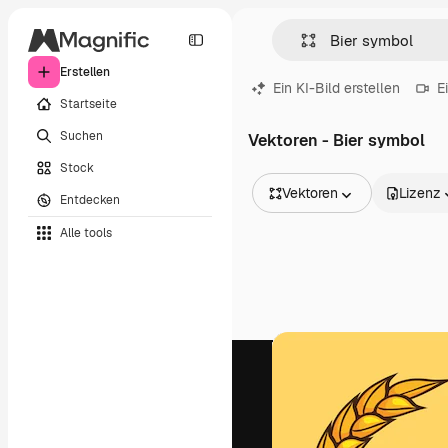
Erstellen
Ein KI-Bild erstellen
E
Startseite
Suchen
Vektoren - Bier symbol
Stock
Vektoren
Lizenz
Entdecken
Alle Bilder
Alle tools
Vektoren
Illustrationen
Fotos
PSD
Vorlagen
Mockups
Videos
Filmmaterial
Motion Graphics
Videovorlagen
Icons
3D-Modelle
Schriftarten