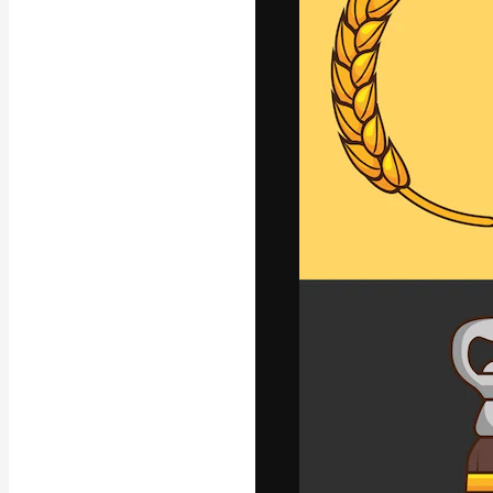
Die kreative Pl
Arbeit zu verwir
Abonnenten unt
Agenturen und 
Deutsch
Copyright © 2010