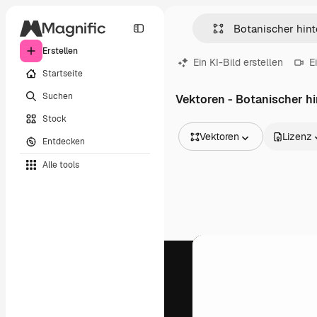
Erstellen
Ein KI-Bild erstellen
E
Startseite
Suchen
Vektoren - Botanischer h
Stock
Vektoren
Lizenz
Entdecken
Alle Bilder
Alle tools
Vektoren
Illustrationen
Fotos
PSD
Vorlagen
Mockups
Videos
Filmmaterial
Motion Graphics
Videovorlagen
Icons
3D-Modelle
Schriftarten