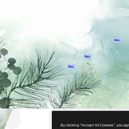
attform, um deine beste
Spaces
Academy
klichen. Mehr als 1 Million
KI-Assistent
Dokumentation
er Kreativen, Unternehmen,
KI-Bildgenerator
Support
Studios.
KI-Videogenerator
AGB
KI-
Datenschutzerkl
Stimmengenerator
Originale
Neu
Stock-Inhalte
Cookie-Richtlinie
MCP für
Vertrauenszentr
Neu
Claude/ChatGPT
Partner
Agenten
Neu
Unternehmen
API
Mobile App
Alle Magnific-Tools
-
2026
Freepik Company S.L.U.
Alle Rechte vorbehalten
.
By clicking “Accept All Cookies”, you ag