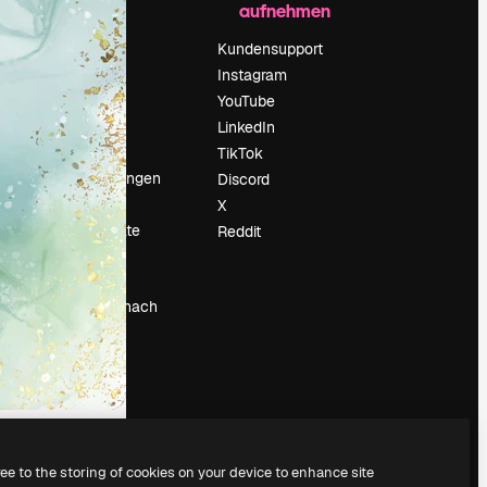
aufnehmen
Preise
Über uns
Kundensupport
Reviews
Instagram
Karriere
YouTube
ärung
Suchtrends
LinkedIn
Blog
TikTok
Veranstaltungen
Discord
um
Slidesgo
X
Deine Inhalte
Reddit
verkaufen
Pressesaal
Suchst du nach
magnific.ai
ree to the storing of cookies on your device to enhance site