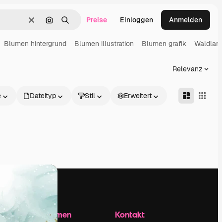
Preise
Einloggen
Anmelden
Löschen
Nach Bild suchen
Suchen
Blumen hintergrund
Blumen illustration
Blumen grafik
Waldlan
Relevanz
e
Dateityp
Stil
Erweitert
Unternehmen
Kontakt