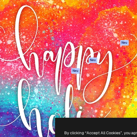
attform, um deine beste
Spaces
Academy
klichen. Mehr als 1 Million
KI-Assistent
Dokumentation
er Kreativen, Unternehmen,
KI-Bildgenerator
Support
Studios.
KI-Videogenerator
AGB
KI-
Datenschutzerkl
Stimmengenerator
Originale
Neu
Stock-Inhalte
Cookie-Richtlinie
MCP für
Vertrauenszentr
Neu
Claude/ChatGPT
Partner
Agenten
Neu
Unternehmen
API
Mobile App
Alle Magnific-Tools
-
2026
Freepik Company S.L.U.
Alle Rechte vorbehalten
.
By clicking “Accept All Cookies”, you ag