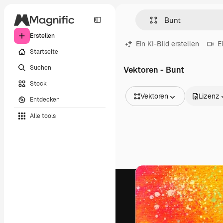
Erstellen
Ein KI-Bild erstellen
E
Startseite
Suchen
Vektoren - Bunt
Stock
Vektoren
Lizenz
Entdecken
Alle Bilder
Alle tools
Vektoren
Illustrationen
Fotos
PSD
Vorlagen
Mockups
Videos
Filmmaterial
Motion Graphics
Videovorlagen
Icons
3D-Modelle
Schriftarten