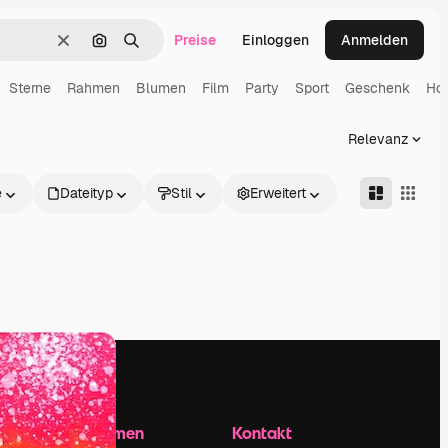
Preise
Einloggen
Anmelden
Löschen
Nach Bild suchen
Suchen
Sterne
Rahmen
Blumen
Film
Party
Sport
Geschenk
Hoc
Relevanz
e
Dateityp
Stil
Erweitert
Unternehmen
Kontakt