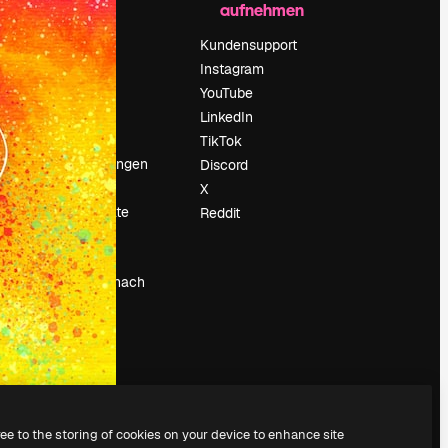
aufnehmen
Preise
Über uns
Kundensupport
Reviews
Instagram
Karriere
YouTube
ärung
Suchtrends
LinkedIn
Blog
TikTok
Veranstaltungen
Discord
um
Slidesgo
X
Deine Inhalte
Reddit
verkaufen
Pressesaal
Suchst du nach
magnific.ai
ree to the storing of cookies on your device to enhance site