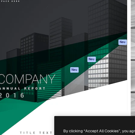
attform, um deine beste
Spaces
Academy
klichen. Mehr als 1 Million
KI-Assistent
Dokumentation
er Kreativen, Unternehmen,
KI-Bildgenerator
Support
Studios.
KI-Videogenerator
AGB
KI-
Datenschutzerkl
Stimmengenerator
Originale
Neu
Stock-Inhalte
Cookie-Richtlinie
MCP für
Vertrauenszentr
Neu
Claude/ChatGPT
Partner
Agenten
Neu
Unternehmen
API
Mobile App
Alle Magnific-Tools
-
2026
Freepik Company S.L.U.
Alle Rechte vorbehalten
.
By clicking “Accept All Cookies”, you ag