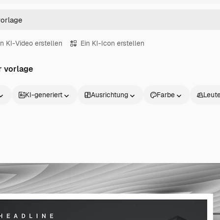
in KI-Video erstellen
Ein KI-Icon erstellen
r vorlage
KI-generiert
Ausrichtung
Farbe
Leut
Produkte
Loslegen