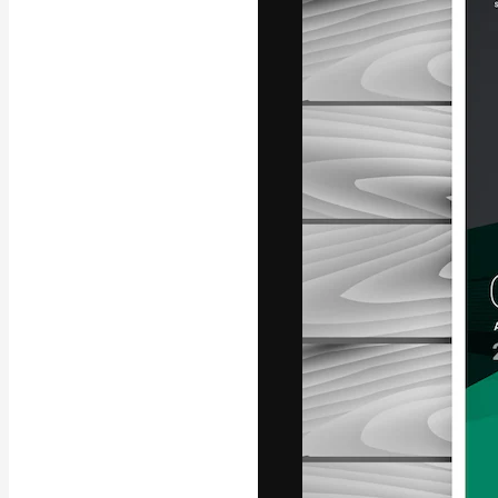
Die kreative Pl
Arbeit zu verwir
Abonnenten unt
Agenturen und 
Deutsch
Copyright © 2010