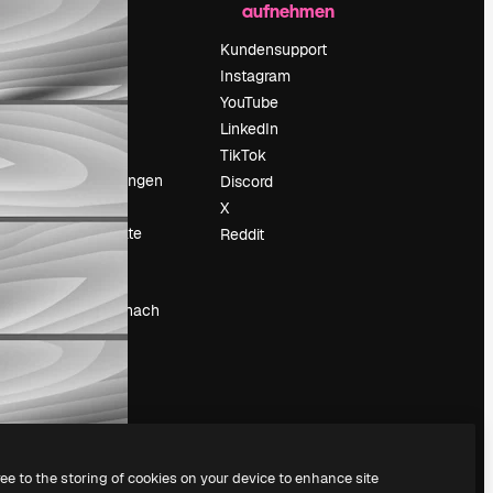
aufnehmen
Preise
Über uns
Kundensupport
Reviews
Instagram
Karriere
YouTube
ärung
Suchtrends
LinkedIn
Blog
TikTok
Veranstaltungen
Discord
um
Slidesgo
X
Deine Inhalte
Reddit
verkaufen
Pressesaal
Suchst du nach
magnific.ai
ree to the storing of cookies on your device to enhance site