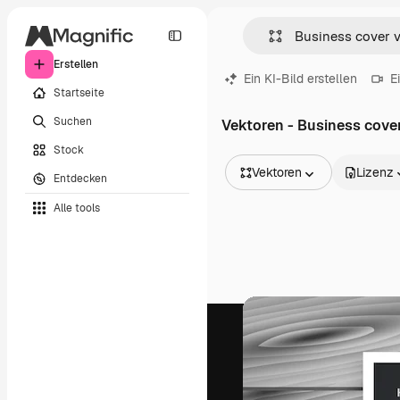
Erstellen
Ein KI-Bild erstellen
E
Startseite
Suchen
Vektoren - Business cove
Stock
Vektoren
Lizenz
Entdecken
Alle Bilder
Alle tools
Vektoren
Illustrationen
Fotos
PSD
Vorlagen
Mockups
Videos
Filmmaterial
Motion Graphics
Videovorlagen
Icons
3D-Modelle
Schriftarten