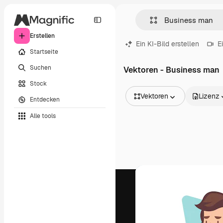
Erstellen
Ein KI-Bild erstellen
E
Startseite
Suchen
Vektoren - Business man
Stock
Vektoren
Lizenz
Entdecken
Alle Bilder
Alle tools
Vektoren
Illustrationen
Fotos
PSD
Vorlagen
Mockups
Videos
Filmmaterial
Motion Graphics
Videovorlagen
Icons
3D-Modelle
Schriftarten