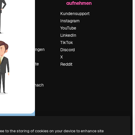
aufnehmen
Preise
Über uns
Kundensupport
Reviews
Instagram
Karriere
YouTube
ärung
Suchtrends
LinkedIn
Blog
TikTok
Veranstaltungen
Discord
um
Slidesgo
X
Deine Inhalte
Reddit
verkaufen
Pressesaal
Suchst du nach
magnific.ai
ree to the storing of cookies on your device to enhance site