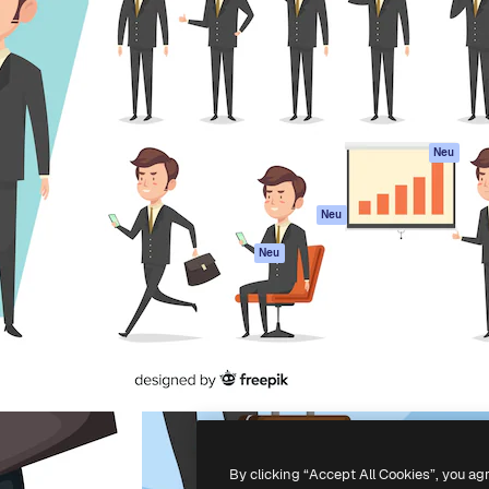
attform, um deine beste
Spaces
Academy
klichen. Mehr als 1 Million
KI-Assistent
Dokumentation
er Kreativen, Unternehmen,
KI-Bildgenerator
Support
Studios.
KI-Videogenerator
AGB
KI-
Datenschutzerkl
Stimmengenerator
Originale
Neu
Stock-Inhalte
Cookie-Richtlinie
MCP für
Vertrauenszentr
Neu
Claude/ChatGPT
Partner
Agenten
Neu
Unternehmen
API
Mobile App
Alle Magnific-Tools
-
2026
Freepik Company S.L.U.
Alle Rechte vorbehalten
.
By clicking “Accept All Cookies”, you ag