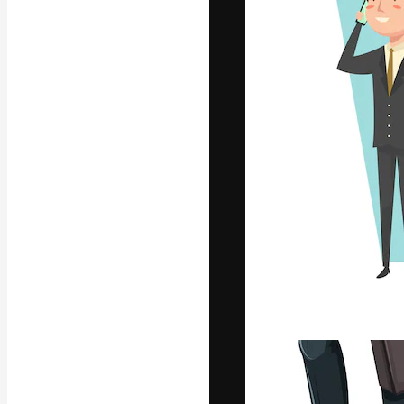
Die kreative Pl
Arbeit zu verwir
Abonnenten unt
Agenturen und 
Deutsch
Copyright © 2010