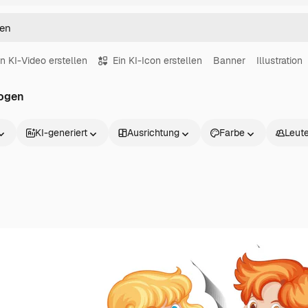
in KI-Video erstellen
Ein KI-Icon erstellen
Banner
Illustration
bogen
KI-generiert
Ausrichtung
Farbe
Leut
Produkte
Loslegen