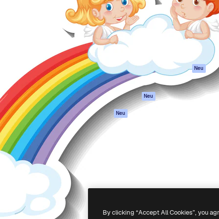
attform, um deine beste
Spaces
Academy
klichen. Mehr als 1 Million
KI-Assistent
Dokumentation
er Kreativen, Unternehmen,
KI-Bildgenerator
Support
Studios.
KI-Videogenerator
AGB
KI-
Datenschutzerkl
Stimmengenerator
Originale
Neu
Stock-Inhalte
Cookie-Richtlinie
MCP für
Vertrauenszentr
Neu
Claude/ChatGPT
Partner
Agenten
Neu
Unternehmen
API
Mobile App
Alle Magnific-Tools
-
2026
Freepik Company S.L.U.
Alle Rechte vorbehalten
.
By clicking “Accept All Cookies”, you ag