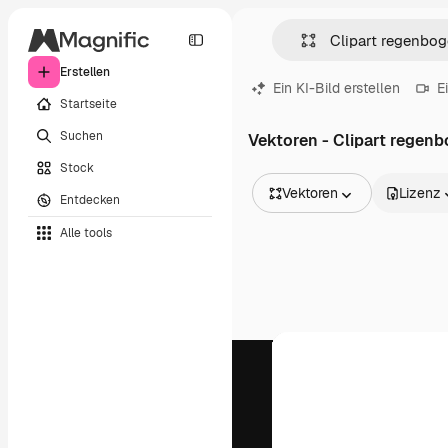
Erstellen
Ein KI-Bild erstellen
E
Startseite
Suchen
Vektoren - Clipart regen
Stock
Vektoren
Lizenz
Entdecken
Alle Bilder
Alle tools
Vektoren
Illustrationen
Fotos
PSD
Vorlagen
Mockups
Videos
Filmmaterial
Motion Graphics
Videovorlagen
Icons
3D-Modelle
Schriftarten