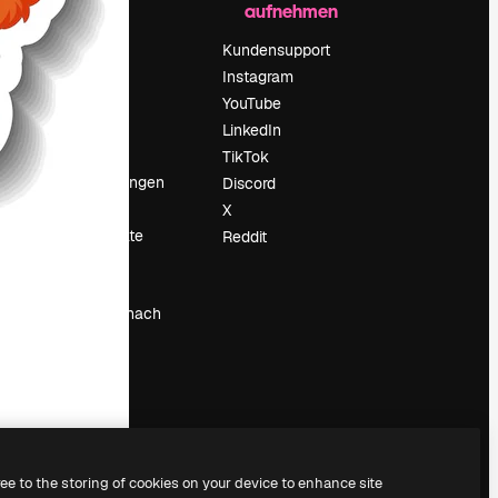
aufnehmen
Preise
Über uns
Kundensupport
Reviews
Instagram
Karriere
YouTube
ärung
Suchtrends
LinkedIn
Blog
TikTok
Veranstaltungen
Discord
um
Slidesgo
X
Deine Inhalte
Reddit
verkaufen
Pressesaal
Suchst du nach
magnific.ai
ree to the storing of cookies on your device to enhance site