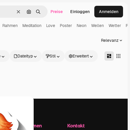
Preise
Einloggen
Anmelden
Löschen
Nach Bild suchen
Suchen
Rahmen
Meditation
Love
Poster
Neon
Wellen
Wetter
Pu
Relevanz
e
Dateityp
Stil
Erweitert
Unternehmen
Kontakt