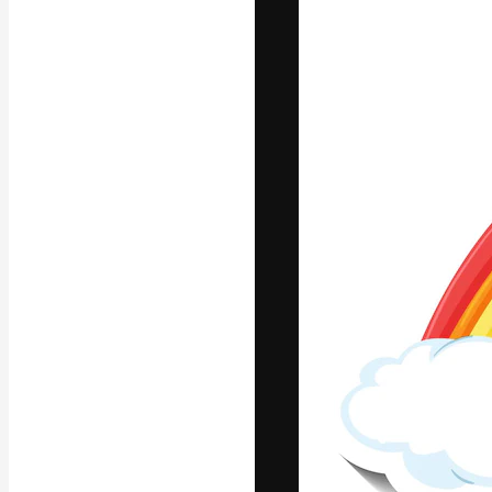
Die kreative Pl
Arbeit zu verwir
Abonnenten unt
Agenturen und 
Deutsch
Copyright © 2010