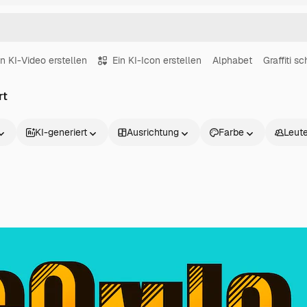
in KI-Video erstellen
Ein KI-Icon erstellen
Alphabet
Graffiti sch
rt
KI-generiert
Ausrichtung
Farbe
Leut
Produkte
Loslegen