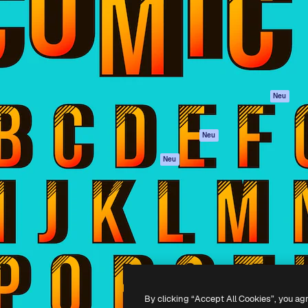
attform, um deine beste
Spaces
Academy
klichen. Mehr als 1 Million
KI-Assistent
Dokumentation
er Kreativen, Unternehmen,
KI-Bildgenerator
Support
Studios.
KI-Videogenerator
AGB
KI-
Datenschutzerkl
Stimmengenerator
Originale
Neu
Stock-Inhalte
Cookie-Richtlinie
MCP für
Vertrauenszentr
Neu
Claude/ChatGPT
Partner
Agenten
Neu
Unternehmen
API
Mobile App
Alle Magnific-Tools
-
2026
Freepik Company S.L.U.
Alle Rechte vorbehalten
.
By clicking “Accept All Cookies”, you ag