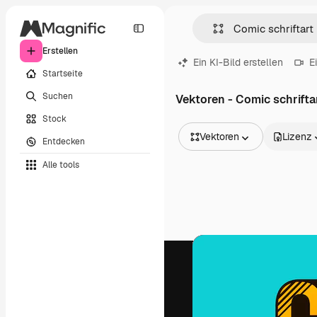
Erstellen
Ein KI-Bild erstellen
E
Startseite
Suchen
Vektoren - Comic schrifta
Stock
Vektoren
Lizenz
Entdecken
Alle Bilder
Alle tools
Vektoren
Illustrationen
Fotos
PSD
Vorlagen
Mockups
Videos
Filmmaterial
Motion Graphics
Videovorlagen
Icons
3D-Modelle
Schriftarten