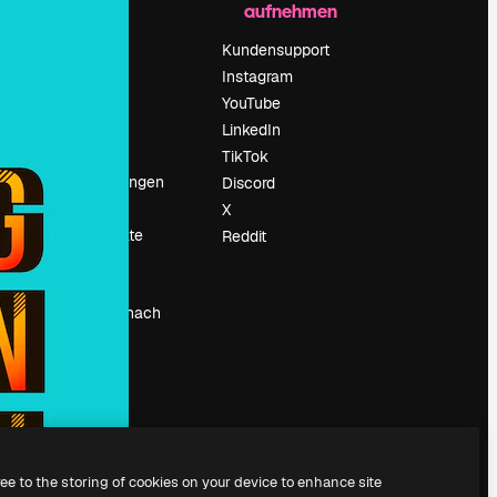
aufnehmen
Preise
Über uns
Kundensupport
Reviews
Instagram
Karriere
YouTube
ärung
Suchtrends
LinkedIn
Blog
TikTok
Veranstaltungen
Discord
um
Slidesgo
X
Deine Inhalte
Reddit
verkaufen
Pressesaal
Suchst du nach
magnific.ai
ree to the storing of cookies on your device to enhance site