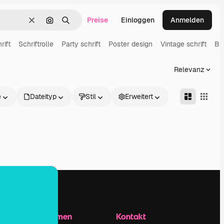
Preise
Einloggen
Anmelden
Löschen
Nach Bild suchen
Suchen
rift
Schriftrolle
Party schrift
Poster design
Vintage schrift
Bu
Relevanz
e
Dateityp
Stil
Erweitert
Unternehmen
Kontakt