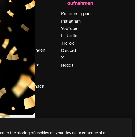
aufnehmen
Preise
Über uns
Kundensupport
Reviews
Instagram
Karriere
YouTube
ärung
Suchtrends
LinkedIn
Blog
TikTok
Veranstaltungen
Discord
um
Slidesgo
X
Deine Inhalte
Reddit
verkaufen
Pressesaal
Suchst du nach
magnific.ai
ree to the storing of cookies on your device to enhance site