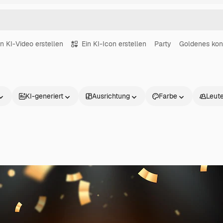
in KI-Video erstellen
Ein KI-Icon erstellen
Party
Goldenes konf
KI-generiert
Ausrichtung
Farbe
Leut
Produkte
Loslegen