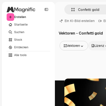
Erstellen
Ein KI-Bild erstellen
E
Startseite
Suchen
Vektoren - Confetti gold
Stock
Vektoren
Lizenz
Entdecken
Alle Bilder
Alle tools
Vektoren
Illustrationen
Fotos
PSD
Vorlagen
Mockups
Videos
Filmmaterial
Motion Graphics
Videovorlagen
Icons
3D-Modelle
Schriftarten