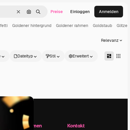
Preise
Einloggen
Anmelden
Löschen
Nach Bild suchen
Suchen
etti
Goldener hintergrund
Goldener rahmen
Goldstaub
Glitzer
Relevanz
e
Dateityp
Stil
Erweitert
Unternehmen
Kontakt