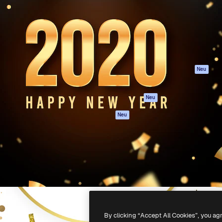
attform, um deine beste
Spaces
Academy
klichen. Mehr als 1 Million
KI-Assistent
Dokumentation
er Kreativen, Unternehmen,
KI-Bildgenerator
Support
Studios.
KI-Videogenerator
AGB
KI-
Datenschutzerkl
Stimmengenerator
Originale
Neu
Stock-Inhalte
Cookie-Richtlinie
MCP für
Vertrauenszentr
Neu
Claude/ChatGPT
Partner
Agenten
Neu
Unternehmen
API
Mobile App
Alle Magnific-Tools
-
2026
Freepik Company S.L.U.
Alle Rechte vorbehalten
.
By clicking “Accept All Cookies”, you ag