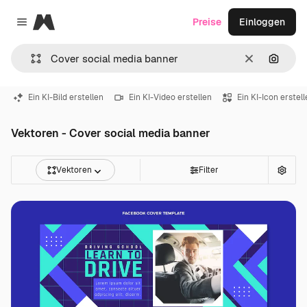
Magnific
Preise
Einloggen
Close menu
Löschen
Nach B
Ein KI-Bild erstellen
Ein KI-Video erstellen
Ein KI-Icon erstel
Vektoren - Cover social media banner
Vektoren
Filter