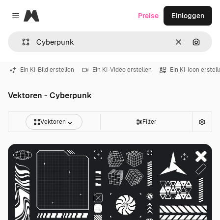
Magnific
Preise
Einloggen
Close menu
Löschen
Nach B
Ein KI-Bild erstellen
Ein KI-Video erstellen
Ein KI-Icon erstel
Vektoren - Cyberpunk
Vektoren
Filter