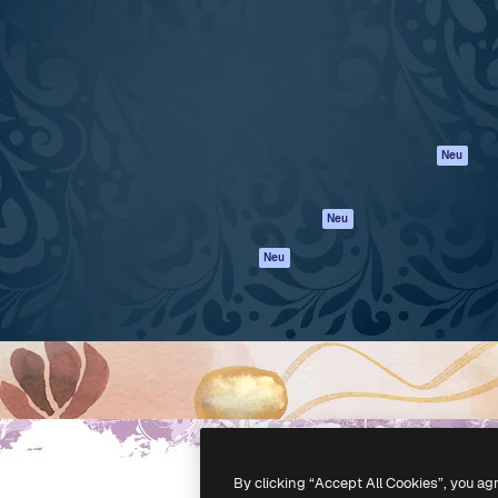
attform, um deine beste
Spaces
Academy
klichen. Mehr als 1 Million
KI-Assistent
Dokumentation
er Kreativen, Unternehmen,
KI-Bildgenerator
Support
Studios.
KI-Videogenerator
AGB
KI-
Datenschutzerkl
Stimmengenerator
Originale
Neu
Stock-Inhalte
Cookie-Richtlinie
MCP für
Vertrauenszentr
Neu
Claude/ChatGPT
Partner
Agenten
Neu
Unternehmen
API
Mobile App
Alle Magnific-Tools
-
2026
Freepik Company S.L.U.
Alle Rechte vorbehalten
.
By clicking “Accept All Cookies”, you ag