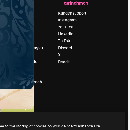
aufnehmen
Preise
Über uns
Kundensupport
Reviews
Instagram
Karriere
YouTube
ärung
Suchtrends
LinkedIn
Blog
TikTok
Veranstaltungen
Discord
um
Slidesgo
X
Deine Inhalte
Reddit
verkaufen
Pressesaal
Suchst du nach
magnific.ai
ree to the storing of cookies on your device to enhance site