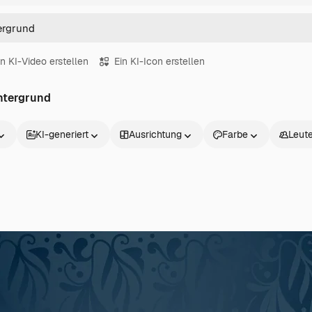
in KI-Video erstellen
Ein KI-Icon erstellen
intergrund
KI-generiert
Ausrichtung
Farbe
Leut
Produkte
Loslegen