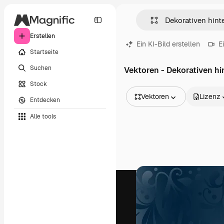
Erstellen
Ein KI-Bild erstellen
E
Startseite
Suchen
Vektoren - Dekorativen h
Stock
Vektoren
Lizenz
Entdecken
Alle Bilder
Alle tools
Vektoren
Illustrationen
Fotos
PSD
Vorlagen
Mockups
Videos
Filmmaterial
Motion Graphics
Videovorlagen
Icons
3D-Modelle
Schriftarten