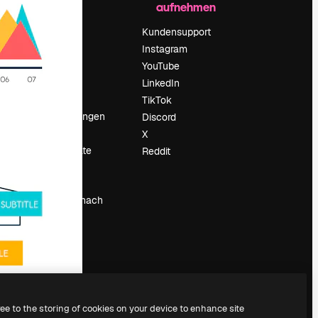
aufnehmen
Preise
Über uns
Kundensupport
Reviews
Instagram
Karriere
YouTube
ärung
Suchtrends
LinkedIn
Blog
TikTok
Veranstaltungen
Discord
um
Slidesgo
X
Deine Inhalte
Reddit
verkaufen
Pressesaal
Suchst du nach
magnific.ai
ree to the storing of cookies on your device to enhance site