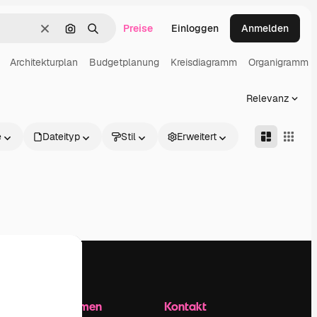
Preise
Einloggen
Anmelden
Löschen
Nach Bild suchen
Suchen
Architekturplan
Budgetplanung
Kreisdiagramm
Organigramm
Relevanz
e
Dateityp
Stil
Erweitert
Unternehmen
Kontakt