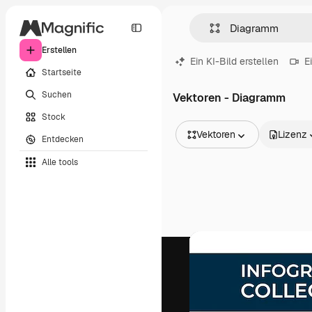
Erstellen
Ein KI-Bild erstellen
E
Startseite
Suchen
Vektoren - Diagramm
Stock
Vektoren
Lizenz
Entdecken
Alle Bilder
Alle tools
Vektoren
Illustrationen
Fotos
PSD
Vorlagen
Mockups
Videos
Filmmaterial
Motion Graphics
Videovorlagen
Icons
3D-Modelle
Schriftarten