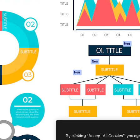
attform, um deine beste
Spaces
Academy
klichen. Mehr als 1 Million
KI-Assistent
Dokumentation
er Kreativen, Unternehmen,
KI-Bildgenerator
Support
Studios.
KI-Videogenerator
AGB
KI-
Datenschutzerkl
Stimmengenerator
Originale
Neu
Stock-Inhalte
Cookie-Richtlinie
MCP für
Vertrauenszentr
Neu
Claude/ChatGPT
Partner
Agenten
Neu
Unternehmen
API
Mobile App
Alle Magnific-Tools
-
2026
Freepik Company S.L.U.
Alle Rechte vorbehalten
.
By clicking “Accept All Cookies”, you ag