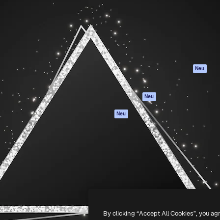
attform, um deine beste
Spaces
Academy
klichen. Mehr als 1 Million
KI-Assistent
Dokumentation
er Kreativen, Unternehmen,
KI-Bildgenerator
Support
Studios.
KI-Videogenerator
AGB
KI-
Datenschutzerkl
Stimmengenerator
Originale
Neu
Stock-Inhalte
Cookie-Richtlinie
MCP für
Vertrauenszentr
Neu
Claude/ChatGPT
Partner
Agenten
Neu
Unternehmen
API
Mobile App
Alle Magnific-Tools
-
2026
Freepik Company S.L.U.
Alle Rechte vorbehalten
.
By clicking “Accept All Cookies”, you ag