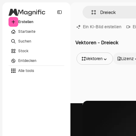
Erstellen
Ein KI-Bild erstellen
E
Startseite
Suchen
Vektoren - Dreieck
Stock
Vektoren
Lizenz
Entdecken
Alle Bilder
Alle tools
Vektoren
Illustrationen
Fotos
PSD
Vorlagen
Mockups
Videos
Filmmaterial
Motion Graphics
Videovorlagen
Icons
3D-Modelle
Schriftarten