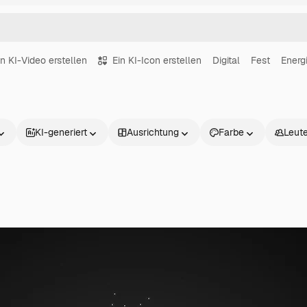
in KI-Video erstellen
Ein KI-Icon erstellen
Digital
Fest
Energ
KI-generiert
Ausrichtung
Farbe
Leut
Produkte
Loslegen