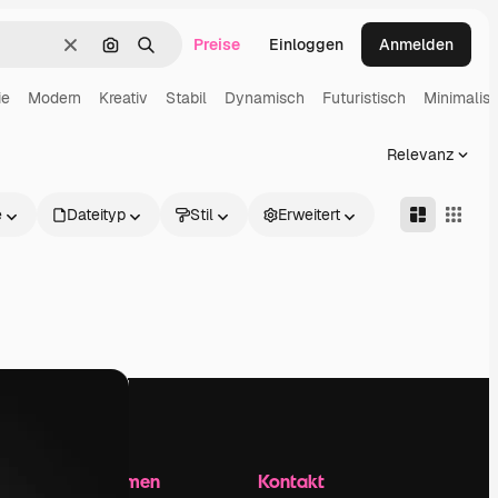
Preise
Einloggen
Anmelden
Löschen
Nach Bild suchen
Suchen
ie
Modern
Kreativ
Stabil
Dynamisch
Futuristisch
Minimalist
Relevanz
e
Dateityp
Stil
Erweitert
Unternehmen
Kontakt