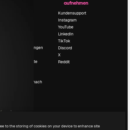
aufnehmen
Preise
Über uns
Kundensupport
Reviews
Instagram
Karriere
YouTube
ärung
Suchtrends
LinkedIn
Blog
TikTok
Veranstaltungen
Discord
um
Slidesgo
X
Deine Inhalte
Reddit
verkaufen
Pressesaal
Suchst du nach
magnific.ai
ree to the storing of cookies on your device to enhance site