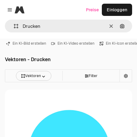
Magnific
Preise
Einloggen
Close menu
Löschen
Nach B
Ein KI-Bild erstellen
Ein KI-Video erstellen
Ein KI-Icon erstel
Vektoren - Drucken
Vektoren
Filter