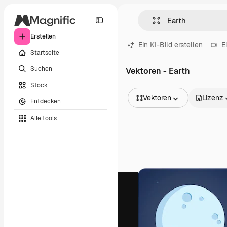
Erstellen
Ein KI-Bild erstellen
E
Startseite
Suchen
Vektoren - Earth
Stock
Vektoren
Lizenz
Entdecken
Alle Bilder
Alle tools
Vektoren
Illustrationen
Fotos
PSD
Vorlagen
Mockups
Videos
Filmmaterial
Motion Graphics
Videovorlagen
Icons
3D-Modelle
Schriftarten