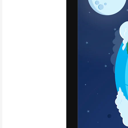
Die kreative Pl
Arbeit zu verwir
Abonnenten unt
Agenturen und 
Deutsch
Copyright © 2010