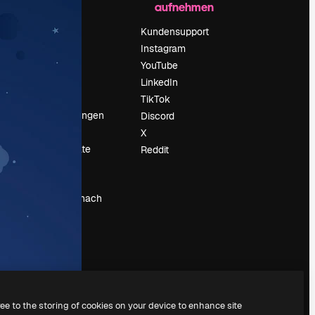
aufnehmen
Preise
Über uns
Kundensupport
Reviews
Instagram
Karriere
YouTube
ärung
Suchtrends
LinkedIn
Blog
TikTok
Veranstaltungen
Discord
um
Slidesgo
X
Deine Inhalte
Reddit
verkaufen
Pressesaal
Suchst du nach
magnific.ai
ree to the storing of cookies on your device to enhance site