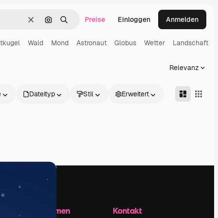
Preise
Einloggen
Anmelden
Löschen
Nach Bild suchen
Suchen
tkugel
Wald
Mond
Astronaut
Globus
Wetter
Landschaft
Relevanz
e
Dateityp
Stil
Erweitert
Unternehmen
Kontakt