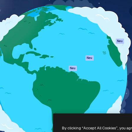
attform, um deine beste
Spaces
Academy
klichen. Mehr als 1 Million
KI-Assistent
Dokumentation
er Kreativen, Unternehmen,
KI-Bildgenerator
Support
Studios.
KI-Videogenerator
AGB
KI-
Datenschutzerkl
Stimmengenerator
Originale
Neu
Stock-Inhalte
Cookie-Richtlinie
MCP für
Vertrauenszentr
Neu
Claude/ChatGPT
Partner
Agenten
Neu
Unternehmen
API
Mobile App
Alle Magnific-Tools
-
2026
Freepik Company S.L.U.
Alle Rechte vorbehalten
.
By clicking “Accept All Cookies”, you ag