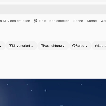
in KI-Video erstellen
Ein KI-Icon erstellen
Sonne
Sterne
Wel
KI-generiert
Ausrichtung
Farbe
Leut
Produkte
Loslegen