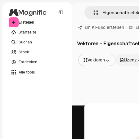
Erstellen
Ein KI-Bild erstellen
E
Startseite
Suchen
Vektoren - Eigenschaftsel
Stock
Vektoren
Lizenz
Entdecken
Alle Bilder
Alle tools
Vektoren
Illustrationen
Fotos
PSD
Vorlagen
Mockups
Videos
Filmmaterial
Motion Graphics
Videovorlagen
Icons
3D-Modelle
Schriftarten