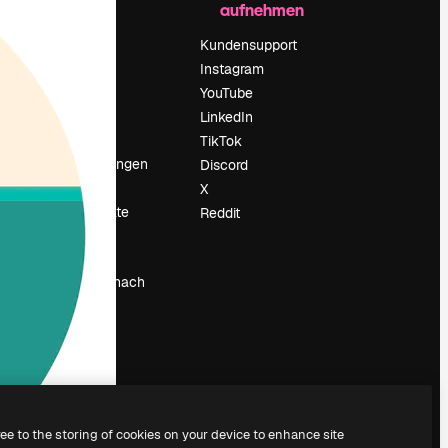
aufnehmen
Preise
Über uns
Kundensupport
Reviews
Instagram
Karriere
YouTube
ärung
Suchtrends
LinkedIn
Blog
TikTok
Veranstaltungen
Discord
um
Slidesgo
X
Deine Inhalte
Reddit
verkaufen
Pressesaal
Suchst du nach
magnific.ai
ree to the storing of cookies on your device to enhance site