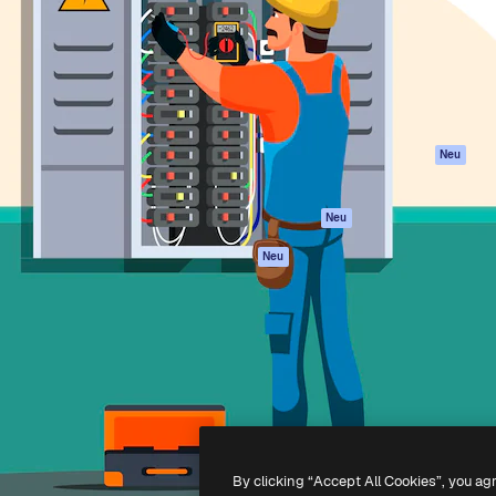
attform, um deine beste
Spaces
Academy
klichen. Mehr als 1 Million
KI-Assistent
Dokumentation
er Kreativen, Unternehmen,
KI-Bildgenerator
Support
Studios.
KI-Videogenerator
AGB
KI-
Datenschutzerkl
Stimmengenerator
Originale
Neu
Stock-Inhalte
Cookie-Richtlinie
MCP für
Vertrauenszentr
Neu
Claude/ChatGPT
Partner
Agenten
Neu
Unternehmen
API
Mobile App
Alle Magnific-Tools
-
2026
Freepik Company S.L.U.
Alle Rechte vorbehalten
.
By clicking “Accept All Cookies”, you ag