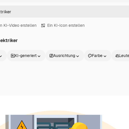
in KI-Video erstellen
Ein KI-Icon erstellen
ektriker
KI-generiert
Ausrichtung
Farbe
Leut
Produkte
Loslegen