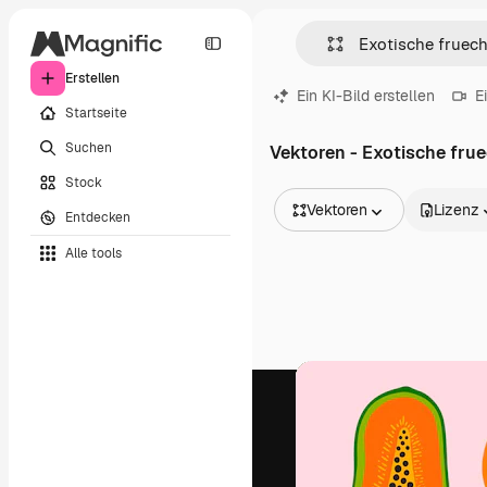
Erstellen
Ein KI-Bild erstellen
E
Startseite
Suchen
Vektoren - Exotische fru
Stock
Vektoren
Lizenz
Entdecken
Alle Bilder
Alle tools
Vektoren
Illustrationen
Fotos
PSD
Vorlagen
Mockups
Videos
Filmmaterial
Motion Graphics
Videovorlagen
Icons
3D-Modelle
Schriftarten