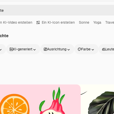
in KI-Video erstellen
Ein KI-Icon erstellen
Sonne
Yoga
Trave
echte
KI-generiert
Ausrichtung
Farbe
Leut
Produkte
Loslegen