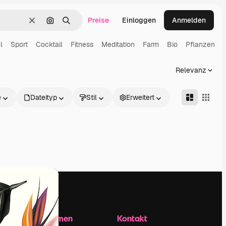
Preise
Einloggen
Anmelden
Löschen
Nach Bild suchen
Suchen
l
Sport
Cocktail
Fitness
Meditation
Farm
Bio
Pflanzen
Relevanz
e
Dateityp
Stil
Erweitert
Unternehmen
Kontakt