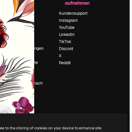
aufnehmen
Preise
Über uns
Kundensupport
Reviews
Instagram
Karriere
YouTube
ärung
Suchtrends
LinkedIn
Blog
TikTok
Veranstaltungen
Discord
um
Slidesgo
X
Deine Inhalte
Reddit
verkaufen
Pressesaal
Suchst du nach
magnific.ai
ree to the storing of cookies on your device to enhance site