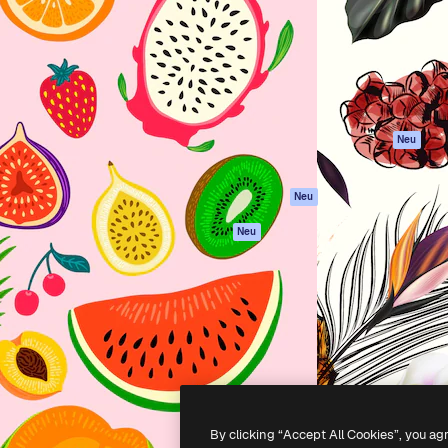
attform, um deine beste
Spaces
Academy
klichen. Mehr als 1 Million
KI-Assistent
Dokumentation
er Kreativen, Unternehmen,
KI-Bildgenerator
Support
Studios.
KI-Videogenerator
AGB
KI-
Datenschutzerkl
Stimmengenerator
Originale
Neu
Stock-Inhalte
Cookie-Richtlinie
MCP für
Vertrauenszentr
Neu
Claude/ChatGPT
Partner
Agenten
Neu
Unternehmen
API
Mobile App
Alle Magnific-Tools
-
2026
Freepik Company S.L.U.
Alle Rechte vorbehalten
.
By clicking “Accept All Cookies”, you ag