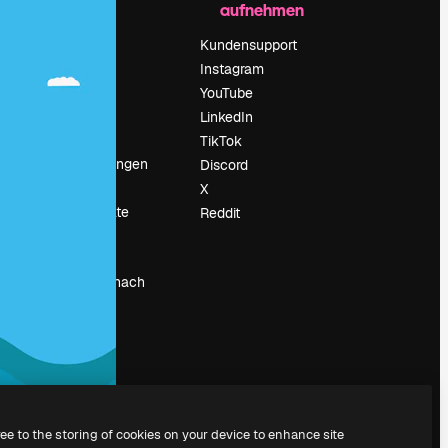
aufnehmen
Preise
Über uns
Kundensupport
Reviews
Instagram
Karriere
YouTube
ärung
Suchtrends
LinkedIn
Blog
TikTok
Veranstaltungen
Discord
um
Slidesgo
X
Deine Inhalte
Reddit
verkaufen
Pressesaal
Suchst du nach
magnific.ai
ree to the storing of cookies on your device to enhance site