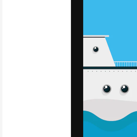
Die kreative Pl
Arbeit zu verwir
Abonnenten unt
Agenturen und 
Deutsch
Copyright © 2010