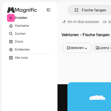
Erstellen
Ein KI-Bild erstellen
E
Startseite
Suchen
Vektoren - Fische fangen
Stock
Vektoren
Lizenz
Entdecken
Alle Bilder
Alle tools
Vektoren
Illustrationen
Fotos
PSD
Vorlagen
Mockups
Videos
Filmmaterial
Motion Graphics
Videovorlagen
Icons
3D-Modelle
Schriftarten