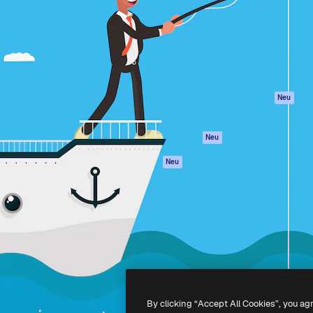
attform, um deine beste
Spaces
Academy
klichen. Mehr als 1 Million
KI-Assistent
Dokumentation
er Kreativen, Unternehmen,
KI-Bildgenerator
Support
Studios.
KI-Videogenerator
AGB
KI-
Datenschutzerkl
Stimmengenerator
Originale
Neu
Stock-Inhalte
Cookie-Richtlinie
MCP für
Vertrauenszentr
Neu
Claude/ChatGPT
Partner
Agenten
Neu
Unternehmen
API
Mobile App
Alle Magnific-Tools
-
2026
Freepik Company S.L.U.
Alle Rechte vorbehalten
.
By clicking “Accept All Cookies”, you ag