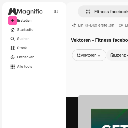
Erstellen
Ein KI-Bild erstellen
E
Startseite
Suchen
Vektoren - Fitness faceb
Stock
Vektoren
Lizenz
Entdecken
Alle Bilder
Alle tools
Vektoren
Illustrationen
Fotos
PSD
Vorlagen
Mockups
Videos
Filmmaterial
Motion Graphics
Videovorlagen
Icons
3D-Modelle
Schriftarten