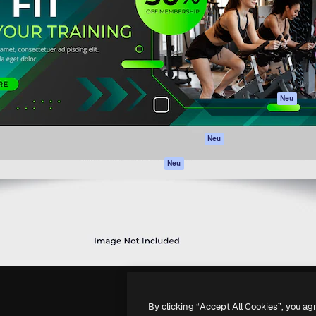
attform, um deine beste
Spaces
Academy
klichen. Mehr als 1 Million
KI-Assistent
Dokumentation
er Kreativen, Unternehmen,
KI-Bildgenerator
Support
Studios.
KI-Videogenerator
AGB
KI-
Datenschutzerkl
Stimmengenerator
Originale
Neu
Stock-Inhalte
Cookie-Richtlinie
MCP für
Vertrauenszentr
Neu
Claude/ChatGPT
Partner
Agenten
Neu
Unternehmen
API
Mobile App
Alle Magnific-Tools
-
2026
Freepik Company S.L.U.
Alle Rechte vorbehalten
.
By clicking “Accept All Cookies”, you ag