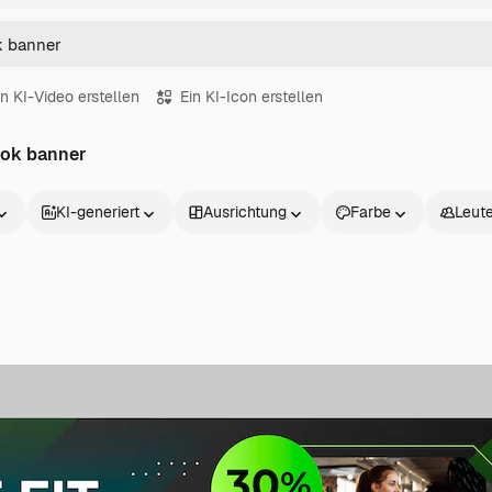
in KI-Video erstellen
Ein KI-Icon erstellen
ook banner
KI-generiert
Ausrichtung
Farbe
Leut
Produkte
Loslegen