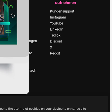
aufnehmen
Preise
Über uns
Kundensupport
Reviews
Instagram
Karriere
YouTube
ärung
Suchtrends
LinkedIn
Blog
TikTok
Veranstaltungen
Discord
um
Slidesgo
X
Deine Inhalte
Reddit
verkaufen
Pressesaal
Suchst du nach
magnific.ai
ree to the storing of cookies on your device to enhance site