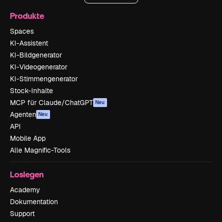
Produkte
Spaces
KI-Assistent
KI-Bildgenerator
KI-Videogenerator
KI-Stimmengenerator
Stock-Inhalte
MCP für Claude/ChatGPT
Neu
Agenten
Neu
API
Mobile App
Alle Magnific-Tools
Loslegen
Academy
Dokumentation
Support