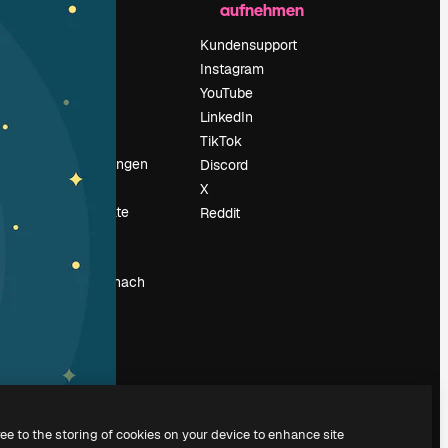
aufnehmen
Preise
Über uns
Kundensupport
Reviews
Instagram
Karriere
YouTube
ärung
Suchtrends
LinkedIn
Blog
TikTok
Veranstaltungen
Discord
um
Slidesgo
X
Deine Inhalte
Reddit
verkaufen
Pressesaal
Suchst du nach
magnific.ai
ree to the storing of cookies on your device to enhance site