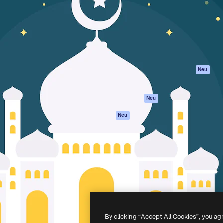
attform, um deine beste
Spaces
Academy
klichen. Mehr als 1 Million
KI-Assistent
Dokumentation
er Kreativen, Unternehmen,
KI-Bildgenerator
Support
Studios.
KI-Videogenerator
AGB
KI-
Datenschutzerkl
Stimmengenerator
Originale
Neu
Stock-Inhalte
Cookie-Richtlinie
MCP für
Vertrauenszentr
Neu
Claude/ChatGPT
Partner
Agenten
Neu
Unternehmen
API
Mobile App
Alle Magnific-Tools
-
2026
Freepik Company S.L.U.
Alle Rechte vorbehalten
.
By clicking “Accept All Cookies”, you ag