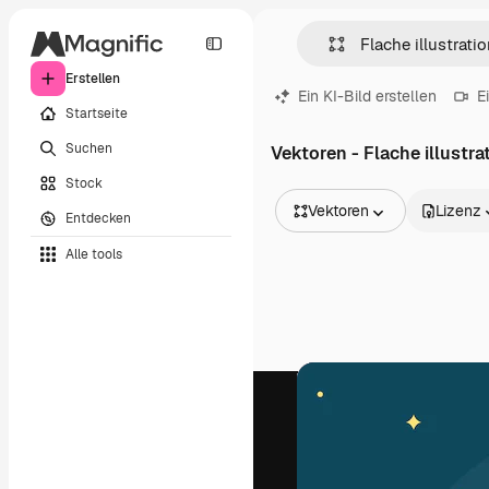
Erstellen
Ein KI-Bild erstellen
E
Startseite
Suchen
Vektoren - Flache illustr
Stock
Vektoren
Lizenz
Entdecken
Alle Bilder
Alle tools
Vektoren
Illustrationen
Fotos
PSD
Vorlagen
Mockups
Videos
Filmmaterial
Motion Graphics
Videovorlagen
Icons
3D-Modelle
Schriftarten