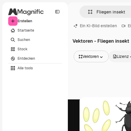
Erstellen
Ein KI-Bild erstellen
E
Startseite
Suchen
Vektoren - Fliegen insekt
Stock
Vektoren
Lizenz
Entdecken
Alle Bilder
Alle tools
Vektoren
Illustrationen
Fotos
PSD
Vorlagen
Mockups
Videos
Filmmaterial
Motion Graphics
Videovorlagen
Icons
3D-Modelle
Schriftarten