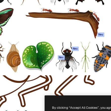
attform, um deine beste
Spaces
Academy
klichen. Mehr als 1 Million
KI-Assistent
Dokumentation
er Kreativen, Unternehmen,
KI-Bildgenerator
Support
Studios.
KI-Videogenerator
AGB
KI-
Datenschutzerkl
Stimmengenerator
Originale
Neu
Stock-Inhalte
Cookie-Richtlinie
MCP für
Vertrauenszentr
Neu
Claude/ChatGPT
Partner
Agenten
Neu
Unternehmen
API
Mobile App
Alle Magnific-Tools
-
2026
Freepik Company S.L.U.
Alle Rechte vorbehalten
.
By clicking “Accept All Cookies”, you ag