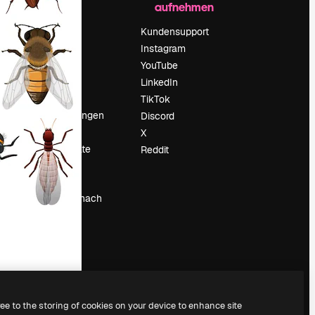
aufnehmen
Preise
Über uns
Kundensupport
Reviews
Instagram
Karriere
YouTube
ärung
Suchtrends
LinkedIn
Blog
TikTok
Veranstaltungen
Discord
um
Slidesgo
X
Deine Inhalte
Reddit
verkaufen
Pressesaal
Suchst du nach
magnific.ai
ree to the storing of cookies on your device to enhance site