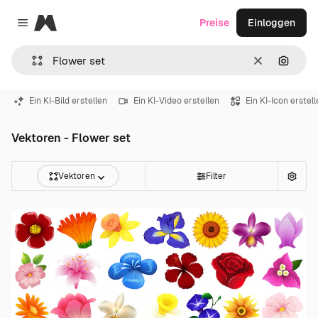
Magnific
Preise
Einloggen
Close menu
Löschen
Nach B
Ein KI-Bild erstellen
Ein KI-Video erstellen
Ein KI-Icon erstel
Vektoren - Flower set
Vektoren
Filter