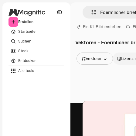
Erstellen
Ein KI-Bild erstellen
E
Startseite
Suchen
Vektoren - Foermlicher br
Stock
Vektoren
Lizenz
Entdecken
Alle Bilder
Alle tools
Vektoren
Illustrationen
Fotos
PSD
Vorlagen
Mockups
Videos
Filmmaterial
Motion Graphics
Videovorlagen
Icons
3D-Modelle
Schriftarten