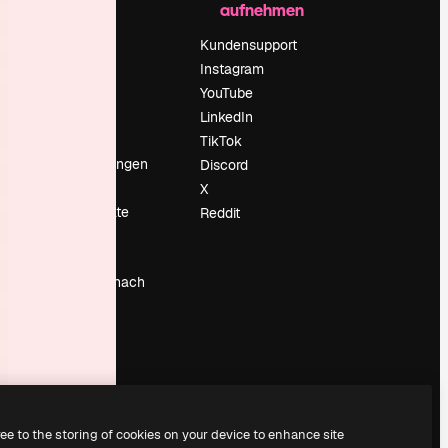
aufnehmen
Preise
Über uns
Kundensupport
Reviews
Instagram
Karriere
YouTube
ärung
Suchtrends
LinkedIn
Blog
TikTok
Veranstaltungen
Discord
um
Slidesgo
X
Deine Inhalte
Reddit
verkaufen
Pressesaal
Suchst du nach
magnific.ai
ree to the storing of cookies on your device to enhance site