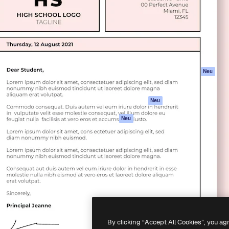
attform, um deine beste
Spaces
Academy
klichen. Mehr als 1 Million
KI-Assistent
Dokumentation
er Kreativen, Unternehmen,
KI-Bildgenerator
Support
Studios.
KI-Videogenerator
AGB
KI-
Datenschutzerkl
Stimmengenerator
Originale
Neu
Stock-Inhalte
Cookie-Richtlinie
MCP für
Vertrauenszentr
Neu
Claude/ChatGPT
Partner
Agenten
Neu
Unternehmen
API
Mobile App
Alle Magnific-Tools
-
2026
Freepik Company S.L.U.
Alle Rechte vorbehalten
.
By clicking “Accept All Cookies”, you ag