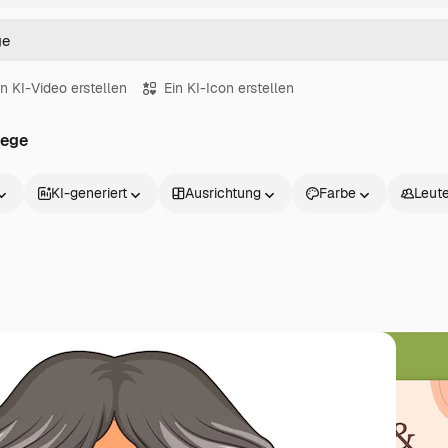
in KI-Video erstellen
Ein KI-Icon erstellen
lege
KI-generiert
Ausrichtung
Farbe
Leut
Produkte
Loslegen