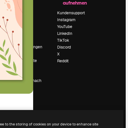
aufnehmen
Preise
Über uns
Kundensupport
Reviews
Instagram
Karriere
YouTube
ärung
Suchtrends
LinkedIn
Blog
TikTok
Veranstaltungen
Discord
um
Slidesgo
X
Deine Inhalte
Reddit
verkaufen
Pressesaal
Suchst du nach
magnific.ai
ree to the storing of cookies on your device to enhance site