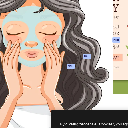
attform, um deine beste
Spaces
Academy
klichen. Mehr als 1 Million
KI-Assistent
Dokumentation
er Kreativen, Unternehmen,
KI-Bildgenerator
Support
Studios.
KI-Videogenerator
AGB
KI-
Datenschutzerkl
Stimmengenerator
Originale
Neu
Stock-Inhalte
Cookie-Richtlinie
MCP für
Vertrauenszentr
Neu
Claude/ChatGPT
Partner
Agenten
Neu
Unternehmen
API
Mobile App
Alle Magnific-Tools
-
2026
Freepik Company S.L.U.
Alle Rechte vorbehalten
.
By clicking “Accept All Cookies”, you ag