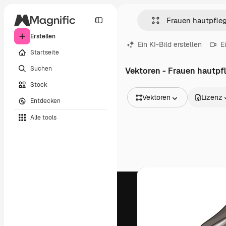
Erstellen
Ein KI-Bild erstellen
E
Startseite
Suchen
Vektoren - Frauen hautpf
Stock
Vektoren
Lizenz
Entdecken
Alle Bilder
Alle tools
Vektoren
Illustrationen
Fotos
PSD
Vorlagen
Mockups
Videos
Filmmaterial
Motion Graphics
Videovorlagen
Icons
3D-Modelle
Schriftarten