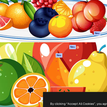
attform, um deine beste
Spaces
Academy
klichen. Mehr als 1 Million
KI-Assistent
Dokumentation
er Kreativen, Unternehmen,
KI-Bildgenerator
Support
Studios.
KI-Videogenerator
AGB
KI-
Datenschutzerkl
Stimmengenerator
Originale
Neu
Stock-Inhalte
Cookie-Richtlinie
MCP für
Vertrauenszentr
Neu
Claude/ChatGPT
Partner
Agenten
Neu
Unternehmen
API
Mobile App
Alle Magnific-Tools
-
2026
Freepik Company S.L.U.
Alle Rechte vorbehalten
.
By clicking “Accept All Cookies”, you ag