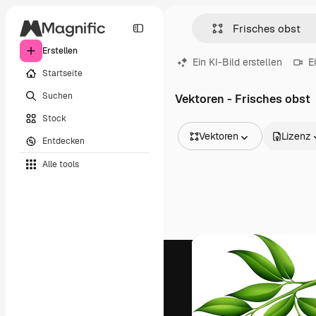
Erstellen
Ein KI-Bild erstellen
E
Startseite
Suchen
Vektoren - Frisches obst
Stock
Vektoren
Lizenz
Entdecken
Alle Bilder
Alle tools
Vektoren
Illustrationen
Fotos
PSD
Vorlagen
Mockups
Videos
Filmmaterial
Motion Graphics
Videovorlagen
Icons
3D-Modelle
Schriftarten