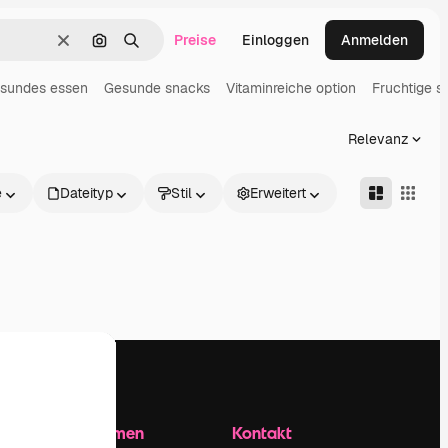
Preise
Einloggen
Anmelden
Löschen
Nach Bild suchen
Suchen
sundes essen
Gesunde snacks
Vitaminreiche option
Fruchtige s
Relevanz
e
Dateityp
Stil
Erweitert
Unternehmen
Kontakt