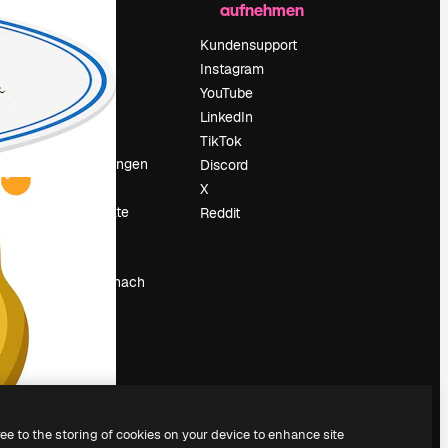
aufnehmen
Preise
Über uns
Kundensupport
Reviews
Instagram
Karriere
YouTube
ärung
Suchtrends
LinkedIn
Blog
TikTok
Veranstaltungen
Discord
um
Slidesgo
X
Deine Inhalte
Reddit
verkaufen
Pressesaal
Suchst du nach
magnific.ai
ree to the storing of cookies on your device to enhance site