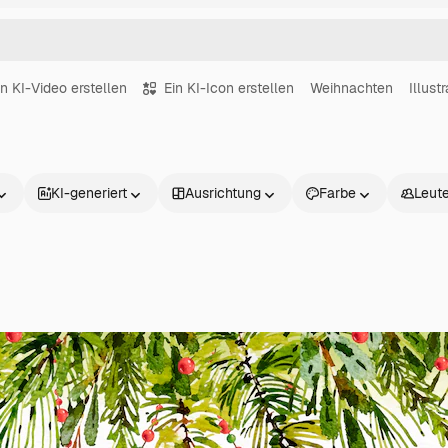
in KI-Video erstellen
Ein KI-Icon erstellen
Weihnachten
Illust
KI-generiert
Ausrichtung
Farbe
Leut
Produkte
Loslegen