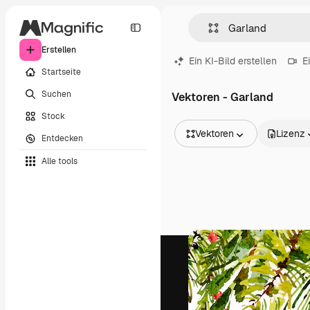
Erstellen
Ein KI-Bild erstellen
E
Startseite
Suchen
Vektoren - Garland
Stock
Vektoren
Lizenz
Entdecken
Alle Bilder
Alle tools
Vektoren
Illustrationen
Fotos
PSD
Vorlagen
Mockups
Videos
Filmmaterial
Motion Graphics
Videovorlagen
Icons
3D-Modelle
Schriftarten