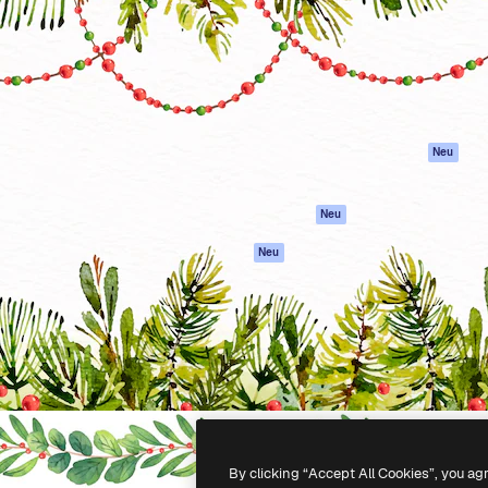
attform, um deine beste
Spaces
Academy
klichen. Mehr als 1 Million
KI-Assistent
Dokumentation
er Kreativen, Unternehmen,
KI-Bildgenerator
Support
Studios.
KI-Videogenerator
AGB
KI-
Datenschutzerkl
Stimmengenerator
Originale
Neu
Stock-Inhalte
Cookie-Richtlinie
MCP für
Vertrauenszentr
Neu
Claude/ChatGPT
Partner
Agenten
Neu
Unternehmen
API
Mobile App
Alle Magnific-Tools
-
2026
Freepik Company S.L.U.
Alle Rechte vorbehalten
.
By clicking “Accept All Cookies”, you ag