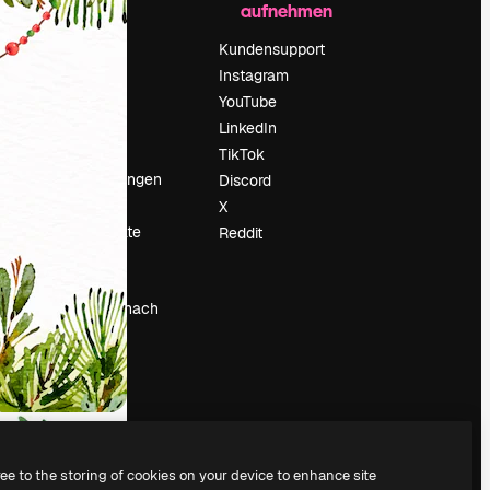
aufnehmen
Preise
Über uns
Kundensupport
Reviews
Instagram
Karriere
YouTube
ärung
Suchtrends
LinkedIn
Blog
TikTok
Veranstaltungen
Discord
um
Slidesgo
X
Deine Inhalte
Reddit
verkaufen
Pressesaal
Suchst du nach
magnific.ai
ree to the storing of cookies on your device to enhance site