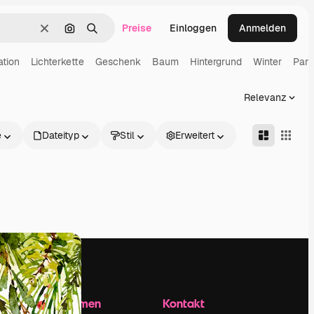
Preise
Einloggen
Anmelden
Löschen
Nach Bild suchen
Suchen
ration
Lichterkette
Geschenk
Baum
Hintergrund
Winter
Part
Relevanz
e
Dateityp
Stil
Erweitert
Unternehmen
Kontakt