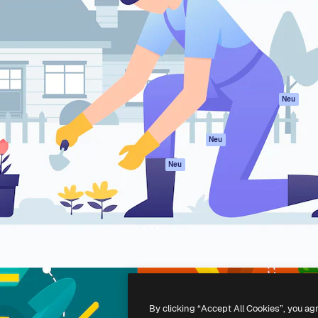
attform, um deine beste
Spaces
Academy
klichen. Mehr als 1 Million
KI-Assistent
Dokumentation
er Kreativen, Unternehmen,
KI-Bildgenerator
Support
Studios.
KI-Videogenerator
AGB
KI-
Datenschutzerkl
Stimmengenerator
Originale
Neu
Stock-Inhalte
Cookie-Richtlinie
MCP für
Vertrauenszentr
Neu
Claude/ChatGPT
Partner
Agenten
Neu
Unternehmen
API
Mobile App
Alle Magnific-Tools
-
2026
Freepik Company S.L.U.
Alle Rechte vorbehalten
.
By clicking “Accept All Cookies”, you ag