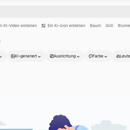
in KI-Video erstellen
Ein KI-Icon erstellen
Baum
Grill
Blume
n
KI-generiert
Ausrichtung
Farbe
Leut
Produkte
Loslegen