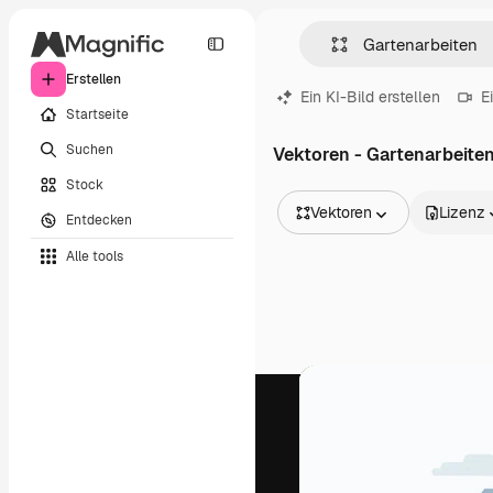
Erstellen
Ein KI-Bild erstellen
E
Startseite
Suchen
Vektoren - Gartenarbeite
Stock
Vektoren
Lizenz
Entdecken
Alle Bilder
Alle tools
Vektoren
Illustrationen
Fotos
PSD
Vorlagen
Mockups
Videos
Filmmaterial
Motion Graphics
Videovorlagen
Icons
3D-Modelle
Schriftarten