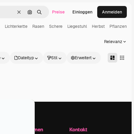
Preise
Einloggen
Anmelden
Löschen
Nach Bild suchen
Suchen
Lichterkette
Rasen
Schere
Liegestuhl
Herbst
Pflanzen
P
Relevanz
e
Dateityp
Stil
Erweitert
Unternehmen
Kontakt