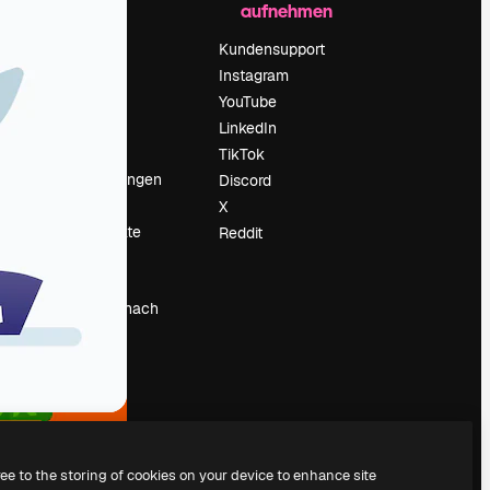
aufnehmen
Preise
Über uns
Kundensupport
Reviews
Instagram
Karriere
YouTube
ärung
Suchtrends
LinkedIn
Blog
TikTok
Veranstaltungen
Discord
um
Slidesgo
X
Deine Inhalte
Reddit
verkaufen
Pressesaal
Suchst du nach
magnific.ai
ree to the storing of cookies on your device to enhance site