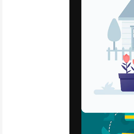
Die kreative Pl
Arbeit zu verwir
Abonnenten unt
Agenturen und 
Deutsch
Copyright © 2010