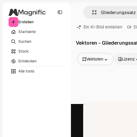
Erstellen
Ein KI-Bild erstellen
E
Startseite
Suchen
Vektoren - Gliederungssa
Stock
Vektoren
Lizenz
Entdecken
Alle Bilder
Alle tools
Vektoren
Illustrationen
Fotos
PSD
Vorlagen
Mockups
Videos
Filmmaterial
Motion Graphics
Videovorlagen
Icons
3D-Modelle
Schriftarten