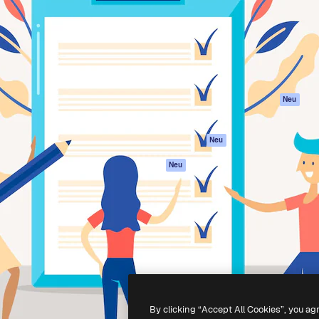
attform, um deine beste
Spaces
Academy
klichen. Mehr als 1 Million
KI-Assistent
Dokumentation
er Kreativen, Unternehmen,
KI-Bildgenerator
Support
Studios.
KI-Videogenerator
AGB
KI-
Datenschutzerkl
Stimmengenerator
Originale
Neu
Stock-Inhalte
Cookie-Richtlinie
MCP für
Vertrauenszentr
Neu
Claude/ChatGPT
Partner
Agenten
Neu
Unternehmen
API
Mobile App
Alle Magnific-Tools
-
2026
Freepik Company S.L.U.
Alle Rechte vorbehalten
.
By clicking “Accept All Cookies”, you ag