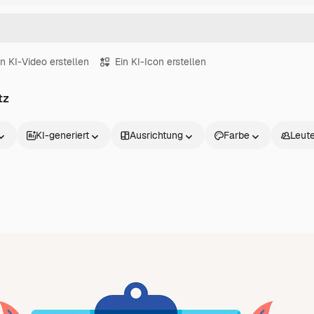
in KI-Video erstellen
Ein KI-Icon erstellen
tz
KI-generiert
Ausrichtung
Farbe
Leut
Produkte
Loslegen