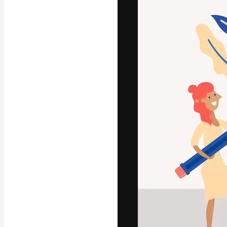
Die kreative Pl
Arbeit zu verwir
Abonnenten unt
Agenturen und 
Deutsch
Copyright © 2010