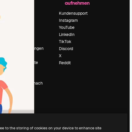
aufnehmen
Preise
Über uns
Kundensupport
Reviews
Instagram
Karriere
YouTube
ärung
Suchtrends
LinkedIn
Blog
TikTok
Veranstaltungen
Discord
um
Slidesgo
X
Deine Inhalte
Reddit
verkaufen
Pressesaal
Suchst du nach
magnific.ai
ree to the storing of cookies on your device to enhance site