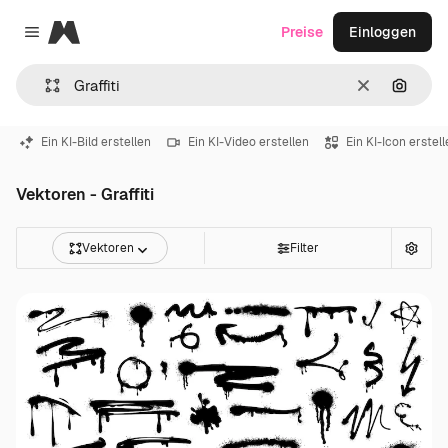
Magnific
Preise
Einloggen
Close menu
Löschen
Nach B
Ein KI-Bild erstellen
Ein KI-Video erstellen
Ein KI-Icon erstel
Vektoren - Graffiti
Vektoren
Filter