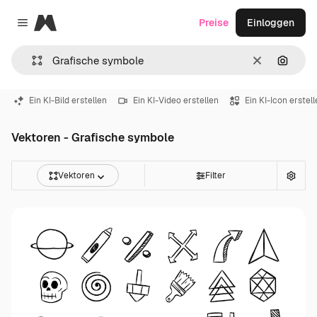
Magnific
Preise
Einloggen
Close menu
Löschen
Nach B
Ein KI-Bild erstellen
Ein KI-Video erstellen
Ein KI-Icon erstel
Vektoren - Grafische symbole
Vektoren
Filter