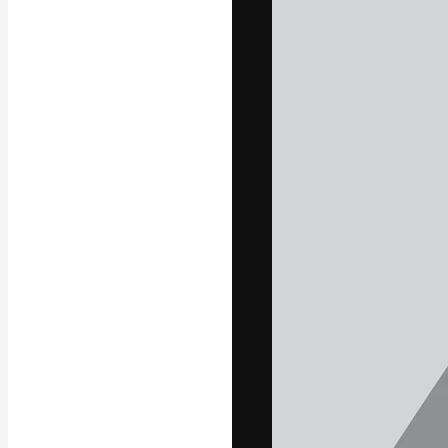
Die kreative Pl
Arbeit zu verwir
Abonnenten unt
Agenturen und 
Deutsch
Copyright © 2010