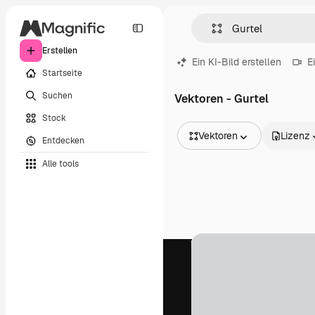
Erstellen
Ein KI-Bild erstellen
E
Startseite
Suchen
Vektoren - Gurtel
Stock
Vektoren
Lizenz
Entdecken
Alle Bilder
Alle tools
Vektoren
Illustrationen
Fotos
PSD
Vorlagen
Mockups
Videos
Filmmaterial
Motion Graphics
Videovorlagen
Icons
3D-Modelle
Schriftarten