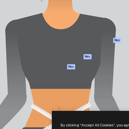
attform, um deine beste
Spaces
Academy
klichen. Mehr als 1 Million
KI-Assistent
Dokumentation
er Kreativen, Unternehmen,
KI-Bildgenerator
Support
Studios.
KI-Videogenerator
AGB
KI-
Datenschutzerkl
Stimmengenerator
Originale
Neu
Stock-Inhalte
Cookie-Richtlinie
MCP für
Vertrauenszentr
Neu
Claude/ChatGPT
Partner
Agenten
Neu
Unternehmen
API
Mobile App
Alle Magnific-Tools
-
2026
Freepik Company S.L.U.
Alle Rechte vorbehalten
.
By clicking “Accept All Cookies”, you ag