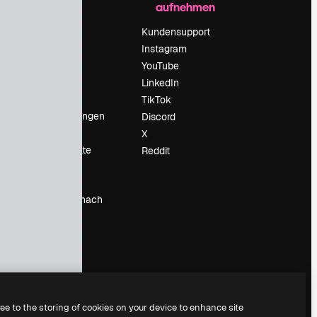
aufnehmen
Preise
Über uns
Kundensupport
Reviews
Instagram
Karriere
YouTube
ärung
Suchtrends
LinkedIn
Blog
TikTok
Veranstaltungen
Discord
um
Slidesgo
X
Deine Inhalte
Reddit
verkaufen
Pressesaal
Suchst du nach
magnific.ai
ree to the storing of cookies on your device to enhance site