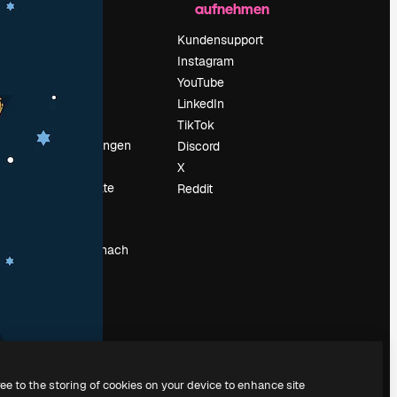
aufnehmen
Preise
Über uns
Kundensupport
Reviews
Instagram
Karriere
YouTube
ärung
Suchtrends
LinkedIn
Blog
TikTok
Veranstaltungen
Discord
um
Slidesgo
X
Deine Inhalte
Reddit
verkaufen
Pressesaal
Suchst du nach
magnific.ai
ree to the storing of cookies on your device to enhance site