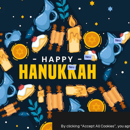
attform, um deine beste
Spaces
Academy
klichen. Mehr als 1 Million
KI-Assistent
Dokumentation
er Kreativen, Unternehmen,
KI-Bildgenerator
Support
Studios.
KI-Videogenerator
AGB
KI-
Datenschutzerkl
Stimmengenerator
Originale
Neu
Stock-Inhalte
Cookie-Richtlinie
MCP für
Vertrauenszentr
Neu
Claude/ChatGPT
Partner
Agenten
Neu
Unternehmen
API
Mobile App
Alle Magnific-Tools
-
2026
Freepik Company S.L.U.
Alle Rechte vorbehalten
.
By clicking “Accept All Cookies”, you ag