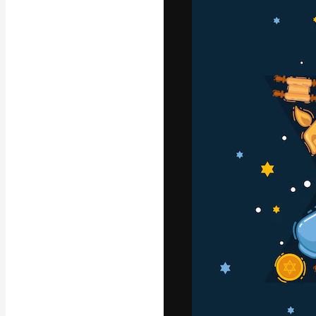
Die kreative Pl
Arbeit zu verwir
Abonnenten unt
Agenturen und 
Deutsch
Copyright © 2010