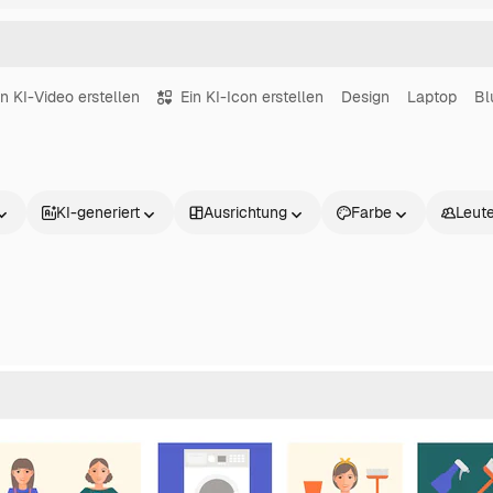
in KI-Video erstellen
Ein KI-Icon erstellen
Design
Laptop
Bl
KI-generiert
Ausrichtung
Farbe
Leut
Produkte
Loslegen