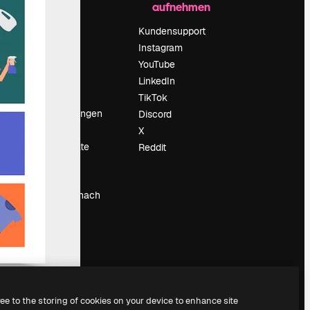
aufnehmen
Preise
Über uns
Kundensupport
Reviews
Instagram
Karriere
YouTube
ärung
Suchtrends
LinkedIn
Blog
TikTok
Veranstaltungen
Discord
um
Slidesgo
X
Deine Inhalte
Reddit
verkaufen
Pressesaal
Suchst du nach
magnific.ai
ree to the storing of cookies on your device to enhance site