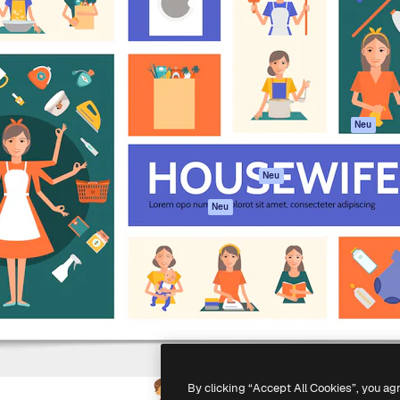
attform, um deine beste
Spaces
Academy
klichen. Mehr als 1 Million
KI-Assistent
Dokumentation
er Kreativen, Unternehmen,
KI-Bildgenerator
Support
Studios.
KI-Videogenerator
AGB
KI-
Datenschutzerkl
Stimmengenerator
Originale
Neu
Stock-Inhalte
Cookie-Richtlinie
MCP für
Vertrauenszentr
Neu
Claude/ChatGPT
Partner
Agenten
Neu
Unternehmen
API
Mobile App
Alle Magnific-Tools
-
2026
Freepik Company S.L.U.
Alle Rechte vorbehalten
.
By clicking “Accept All Cookies”, you ag