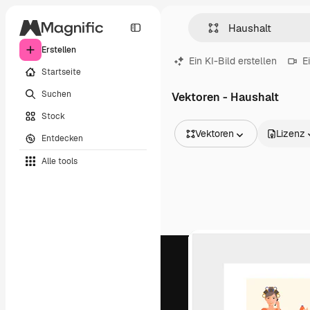
Erstellen
Ein KI-Bild erstellen
E
Startseite
Suchen
Vektoren - Haushalt
Stock
Vektoren
Lizenz
Entdecken
Alle Bilder
Alle tools
Vektoren
Illustrationen
Fotos
PSD
Vorlagen
Mockups
Videos
Filmmaterial
Motion Graphics
Videovorlagen
Icons
3D-Modelle
Schriftarten