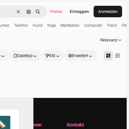
Preise
Einloggen
Anmelden
Löschen
Nach Bild suchen
Suchen
umen
Telefon
Hund
Yoga
Meditation
Computer
Fisch
Fitn
Relevanz
e
Dateityp
Stil
Erweitert
Unternehmen
Kontakt