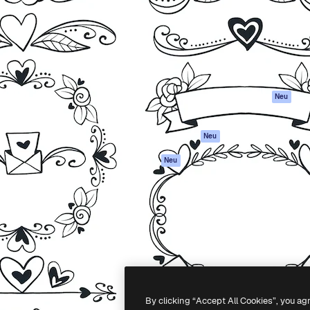
attform, um deine beste
Spaces
Academy
klichen. Mehr als 1 Million
KI-Assistent
Dokumentation
er Kreativen, Unternehmen,
KI-Bildgenerator
Support
Studios.
KI-Videogenerator
AGB
KI-
Datenschutzerkl
Stimmengenerator
Originale
Neu
Stock-Inhalte
Cookie-Richtlinie
MCP für
Vertrauenszentr
Neu
Claude/ChatGPT
Partner
Agenten
Neu
Unternehmen
API
Mobile App
Alle Magnific-Tools
-
2026
Freepik Company S.L.U.
Alle Rechte vorbehalten
.
By clicking “Accept All Cookies”, you ag