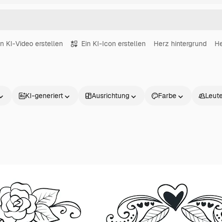
in KI-Video erstellen
Ein KI-Icon erstellen
Herz hintergrund
He
KI-generiert
Ausrichtung
Farbe
Leut
Produkte
Loslegen