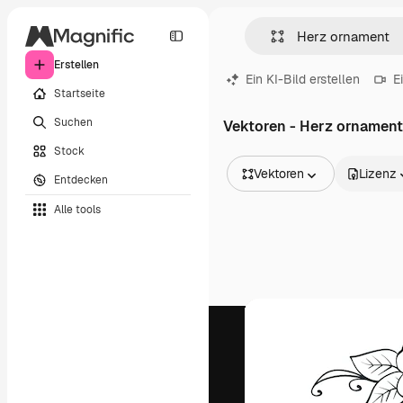
Erstellen
Ein KI-Bild erstellen
E
Startseite
Suchen
Vektoren - Herz ornament
Stock
Vektoren
Lizenz
Entdecken
Alle Bilder
Alle tools
Vektoren
Illustrationen
Fotos
PSD
Vorlagen
Mockups
Videos
Filmmaterial
Motion Graphics
Videovorlagen
Icons
3D-Modelle
Schriftarten