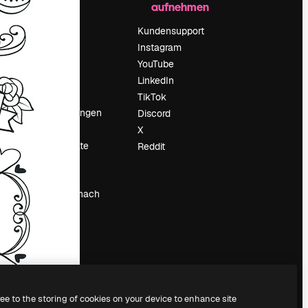
aufnehmen
Preise
Über uns
Kundensupport
Reviews
Instagram
Karriere
YouTube
ärung
Suchtrends
LinkedIn
Blog
TikTok
Veranstaltungen
Discord
um
Slidesgo
X
Deine Inhalte
Reddit
verkaufen
Pressesaal
Suchst du nach
magnific.ai
ree to the storing of cookies on your device to enhance site