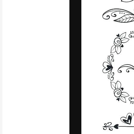
Die kreative Pl
Arbeit zu verwir
Abonnenten unt
Agenturen und 
Deutsch
Copyright © 2010