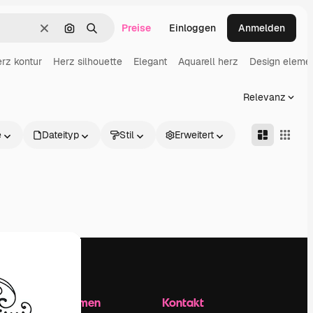
Preise
Einloggen
Anmelden
Löschen
Nach Bild suchen
Suchen
rz kontur
Herz silhouette
Elegant
Aquarell herz
Design eleme
Relevanz
e
Dateityp
Stil
Erweitert
Unternehmen
Kontakt