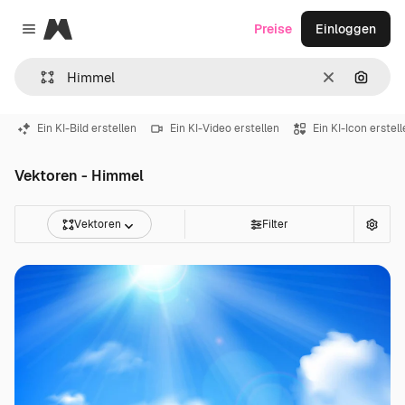
Magnific
Preise
Einloggen
Close menu
Löschen
Nach B
Ein KI-Bild erstellen
Ein KI-Video erstellen
Ein KI-Icon erstel
Vektoren - Himmel
Vektoren
Filter