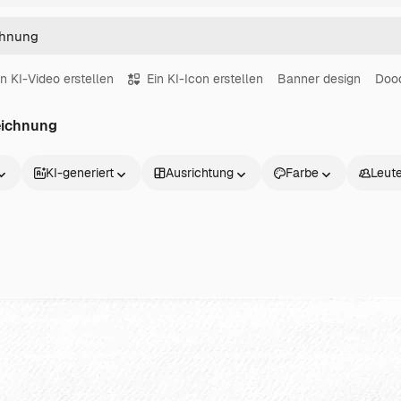
in KI-Video erstellen
Ein KI-Icon erstellen
Banner design
Doo
eichnung
KI-generiert
Ausrichtung
Farbe
Leut
Produkte
Loslegen