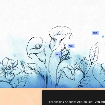
attform, um deine beste
Spaces
Academy
klichen. Mehr als 1 Million
KI-Assistent
Dokumentation
er Kreativen, Unternehmen,
KI-Bildgenerator
Support
Studios.
KI-Videogenerator
AGB
KI-
Datenschutzerkl
Stimmengenerator
Originale
Neu
Stock-Inhalte
Cookie-Richtlinie
MCP für
Vertrauenszentr
Neu
Claude/ChatGPT
Partner
Agenten
Neu
Unternehmen
API
Mobile App
Alle Magnific-Tools
-
2026
Freepik Company S.L.U.
Alle Rechte vorbehalten
.
By clicking “Accept All Cookies”, you ag