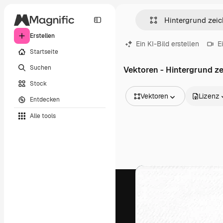
Erstellen
Ein KI-Bild erstellen
E
Startseite
Suchen
Vektoren - Hintergrund z
Stock
Vektoren
Lizenz
Entdecken
Alle Bilder
Alle tools
Vektoren
Illustrationen
Fotos
PSD
Vorlagen
Mockups
Videos
Filmmaterial
Motion Graphics
Videovorlagen
Icons
3D-Modelle
Schriftarten