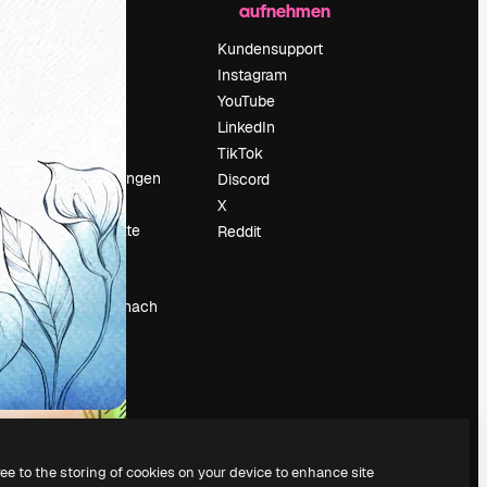
aufnehmen
Preise
Über uns
Kundensupport
Reviews
Instagram
Karriere
YouTube
ärung
Suchtrends
LinkedIn
Blog
TikTok
Veranstaltungen
Discord
um
Slidesgo
X
Deine Inhalte
Reddit
verkaufen
Pressesaal
Suchst du nach
magnific.ai
ree to the storing of cookies on your device to enhance site