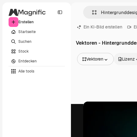
Erstellen
Ein KI-Bild erstellen
E
Startseite
Suchen
Vektoren - Hintergrundde
Stock
Vektoren
Lizenz
Entdecken
Alle Bilder
Alle tools
Vektoren
Illustrationen
Fotos
PSD
Vorlagen
Mockups
Videos
Filmmaterial
Motion Graphics
Videovorlagen
Icons
3D-Modelle
Schriftarten