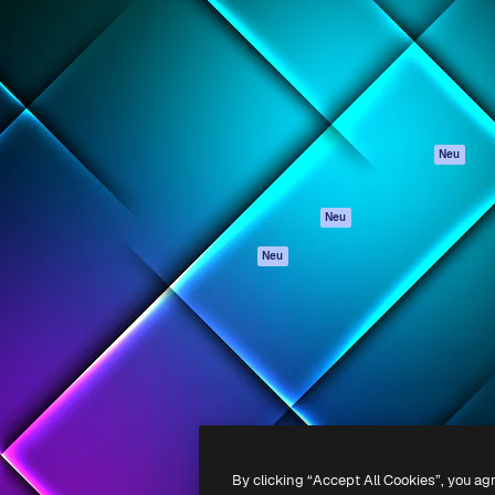
attform, um deine beste
Spaces
Academy
klichen. Mehr als 1 Million
KI-Assistent
Dokumentation
er Kreativen, Unternehmen,
KI-Bildgenerator
Support
Studios.
KI-Videogenerator
AGB
KI-
Datenschutzerkl
Stimmengenerator
Originale
Neu
Stock-Inhalte
Cookie-Richtlinie
MCP für
Vertrauenszentr
Neu
Claude/ChatGPT
Partner
Agenten
Neu
Unternehmen
API
Mobile App
Alle Magnific-Tools
-
2026
Freepik Company S.L.U.
Alle Rechte vorbehalten
.
By clicking “Accept All Cookies”, you ag