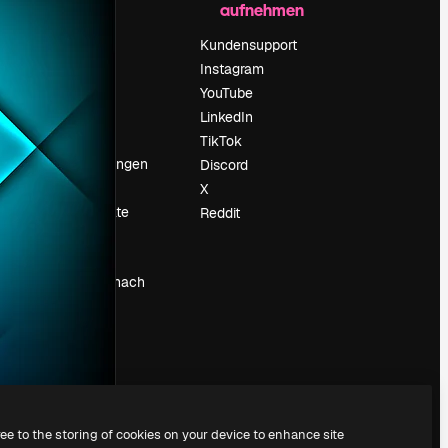
aufnehmen
Preise
Über uns
Kundensupport
Reviews
Instagram
Karriere
YouTube
ärung
Suchtrends
LinkedIn
Blog
TikTok
Veranstaltungen
Discord
um
Slidesgo
X
Deine Inhalte
Reddit
verkaufen
Pressesaal
Suchst du nach
magnific.ai
ree to the storing of cookies on your device to enhance site