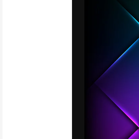
Die kreative Pl
Arbeit zu verwir
Abonnenten unt
Agenturen und 
Deutsch
Copyright © 2010