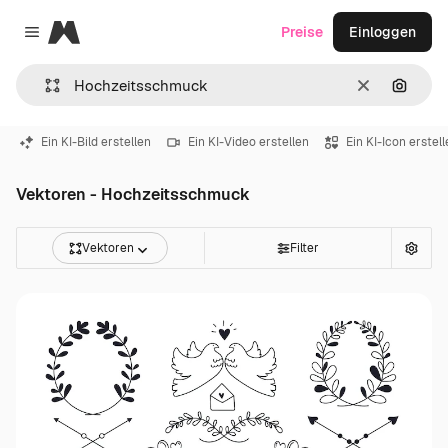
Magnific
Preise
Einloggen
Close menu
Löschen
Nach B
Ein KI-Bild erstellen
Ein KI-Video erstellen
Ein KI-Icon erstel
Vektoren - Hochzeitsschmuck
Vektoren
Filter