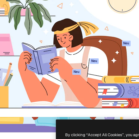
attform, um deine beste
Spaces
Academy
klichen. Mehr als 1 Million
KI-Assistent
Dokumentation
er Kreativen, Unternehmen,
KI-Bildgenerator
Support
Studios.
KI-Videogenerator
AGB
KI-
Datenschutzerkl
Stimmengenerator
Originale
Neu
Stock-Inhalte
Cookie-Richtlinie
MCP für
Vertrauenszentr
Neu
Claude/ChatGPT
Partner
Agenten
Neu
Unternehmen
API
Mobile App
Alle Magnific-Tools
-
2026
Freepik Company S.L.U.
Alle Rechte vorbehalten
.
By clicking “Accept All Cookies”, you ag