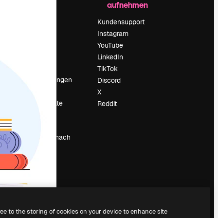
aufnehmen
Preise
Über uns
Kundensupport
Reviews
Instagram
Karriere
YouTube
ärung
Suchtrends
LinkedIn
Blog
TikTok
Veranstaltungen
Discord
um
Slidesgo
X
Deine Inhalte
Reddit
verkaufen
Pressesaal
Suchst du nach
magnific.ai
ree to the storing of cookies on your device to enhance site