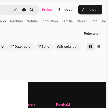
Preise
Einloggen
Anmelden
Löschen
Nach Bild suchen
Suchen
eder
Rechner
Schule
Innovation
Familie
Papier
Stift
Uni
Relevanz
e
Dateityp
Stil
Erweitert
Unternehmen
Kontakt