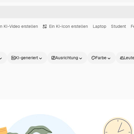
in KI-Video erstellen
Ein KI-Icon erstellen
Laptop
Student
F
KI-generiert
Ausrichtung
Farbe
Leut
Produkte
Loslegen