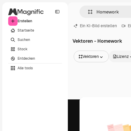
Erstellen
Ein KI-Bild erstellen
E
Startseite
Suchen
Vektoren - Homework
Stock
Vektoren
Lizenz
Entdecken
Alle Bilder
Alle tools
Vektoren
Illustrationen
Fotos
PSD
Vorlagen
Mockups
Videos
Filmmaterial
Motion Graphics
Videovorlagen
Icons
3D-Modelle
Schriftarten