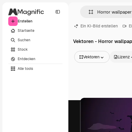
Erstellen
Ein KI-Bild erstellen
E
Startseite
Suchen
Vektoren - Horror wallpa
Stock
Vektoren
Lizenz
Entdecken
Alle Bilder
Alle tools
Vektoren
Illustrationen
Fotos
PSD
Vorlagen
Mockups
Videos
Filmmaterial
Motion Graphics
Videovorlagen
Icons
3D-Modelle
Schriftarten