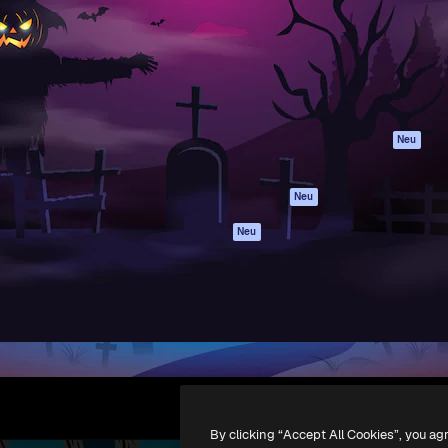
attform, um deine beste
Spaces
Academy
klichen. Mehr als 1 Million
KI-Assistent
Dokumentation
er Kreativen, Unternehmen,
KI-Bildgenerator
Support
Studios.
KI-Videogenerator
AGB
KI-
Datenschutzerkl
Stimmengenerator
Originale
Neu
Stock-Inhalte
Cookie-Richtlinie
MCP für
Vertrauenszentr
Neu
Claude/ChatGPT
Partner
Agenten
Neu
Unternehmen
API
Mobile App
Alle Magnific-Tools
-
2026
Freepik Company S.L.U.
Alle Rechte vorbehalten
.
By clicking “Accept All Cookies”, you ag