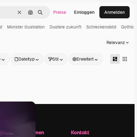
Preise
Einloggen
Anmelden
Löschen
Nach Bild suchen
Suchen
nd
Monster illustration
Dustere zukunft
Schreckensbild
Gothic 
Relevanz
e
Dateityp
Stil
Erweitert
Unternehmen
Kontakt