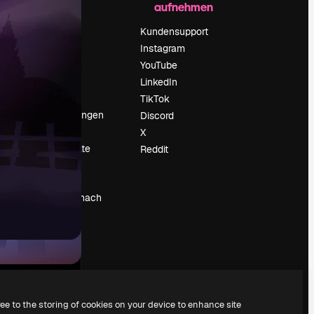
aufnehmen
Preise
Über uns
Kundensupport
Reviews
Instagram
Karriere
YouTube
ärung
Suchtrends
LinkedIn
Blog
TikTok
Veranstaltungen
Discord
um
Slidesgo
X
Deine Inhalte
Reddit
verkaufen
Pressesaal
Suchst du nach
magnific.ai
ree to the storing of cookies on your device to enhance site