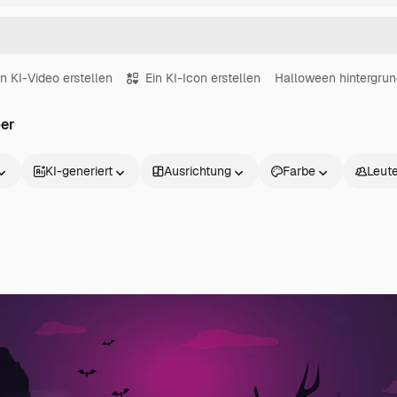
in KI-Video erstellen
Ein KI-Icon erstellen
Halloween hintergru
per
KI-generiert
Ausrichtung
Farbe
Leut
Produkte
Loslegen