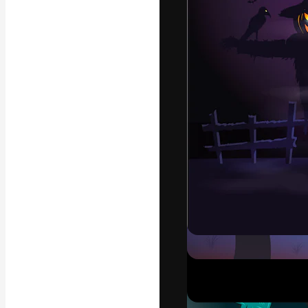
Die kreative Pl
Arbeit zu verwir
Abonnenten unt
Agenturen und 
Deutsch
Copyright © 2010