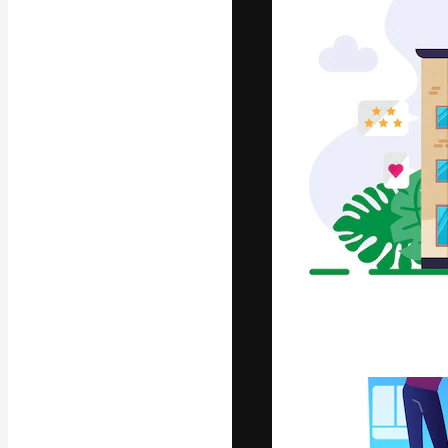
Die kreative Pl
Arbeit zu verwir
Abonnenten unt
Agenturen und 
Deutsch
Copyright © 2010