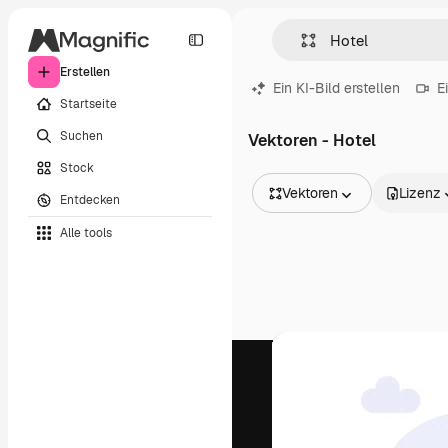
Erstellen
Ein KI-Bild erstellen
E
Startseite
Suchen
Vektoren - Hotel
Stock
Vektoren
Lizenz
Entdecken
Alle Bilder
Alle tools
Vektoren
Illustrationen
Fotos
PSD
Vorlagen
Mockups
Videos
Filmmaterial
Motion Graphics
Videovorlagen
Icons
3D-Modelle
Schriftarten