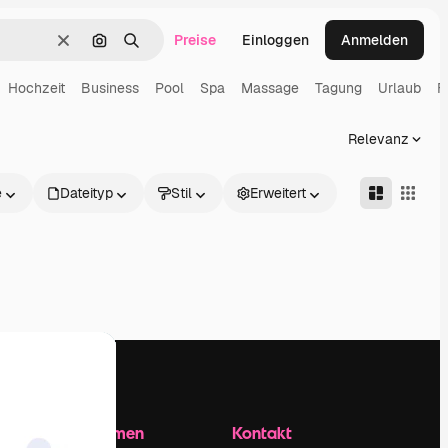
Preise
Einloggen
Anmelden
Löschen
Nach Bild suchen
Suchen
Hochzeit
Business
Pool
Spa
Massage
Tagung
Urlaub
F
Relevanz
e
Dateityp
Stil
Erweitert
Unternehmen
Kontakt