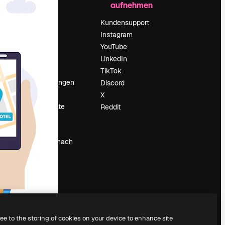
aufnehmen
Preise
Über uns
Kundensupport
Reviews
Instagram
Karriere
YouTube
ärung
Suchtrends
LinkedIn
Blog
TikTok
Veranstaltungen
Discord
um
Slidesgo
X
Deine Inhalte
Reddit
verkaufen
Pressesaal
Suchst du nach
magnific.ai
ree to the storing of cookies on your device to enhance site