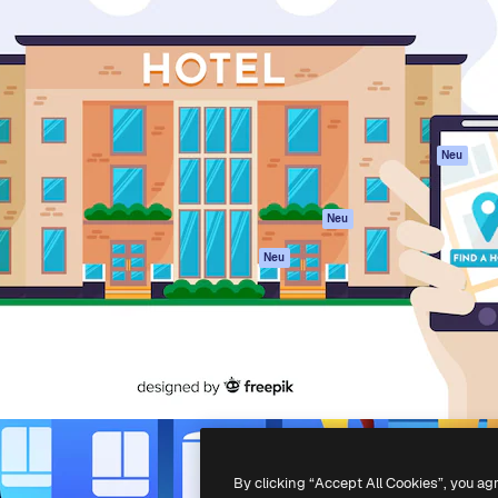
attform, um deine beste
Spaces
Academy
klichen. Mehr als 1 Million
KI-Assistent
Dokumentation
er Kreativen, Unternehmen,
KI-Bildgenerator
Support
Studios.
KI-Videogenerator
AGB
KI-
Datenschutzerkl
Stimmengenerator
Originale
Neu
Stock-Inhalte
Cookie-Richtlinie
MCP für
Vertrauenszentr
Neu
Claude/ChatGPT
Partner
Agenten
Neu
Unternehmen
API
Mobile App
Alle Magnific-Tools
-
2026
Freepik Company S.L.U.
Alle Rechte vorbehalten
.
By clicking “Accept All Cookies”, you ag