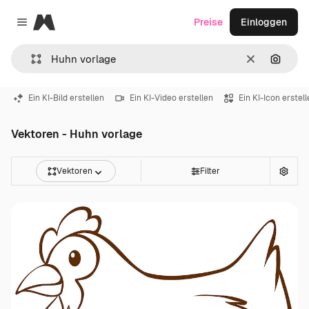
Magnific
Preise
Einloggen
Close menu
Löschen
Nach B
Ein KI-Bild erstellen
Ein KI-Video erstellen
Ein KI-Icon erstel
Vektoren - Huhn vorlage
Vektoren
Filter