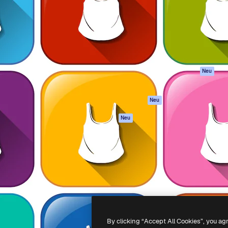
attform, um deine beste
Spaces
Academy
klichen. Mehr als 1 Million
KI-Assistent
Dokumentation
er Kreativen, Unternehmen,
KI-Bildgenerator
Support
Studios.
KI-Videogenerator
AGB
KI-
Datenschutzerkl
Stimmengenerator
Originale
Neu
Stock-Inhalte
Cookie-Richtlinie
MCP für
Vertrauenszentr
Neu
Claude/ChatGPT
Partner
Agenten
Neu
Unternehmen
API
Mobile App
Alle Magnific-Tools
-
2026
Freepik Company S.L.U.
Alle Rechte vorbehalten
.
By clicking “Accept All Cookies”, you ag