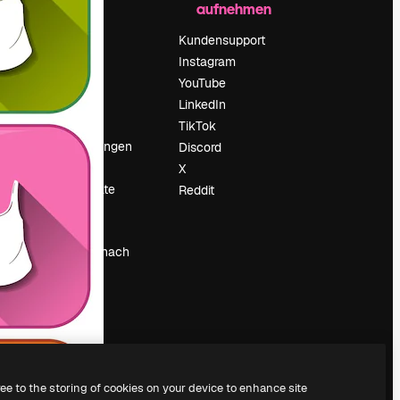
aufnehmen
Preise
Über uns
Kundensupport
Reviews
Instagram
Karriere
YouTube
ärung
Suchtrends
LinkedIn
Blog
TikTok
Veranstaltungen
Discord
um
Slidesgo
X
Deine Inhalte
Reddit
verkaufen
Pressesaal
Suchst du nach
magnific.ai
ree to the storing of cookies on your device to enhance site