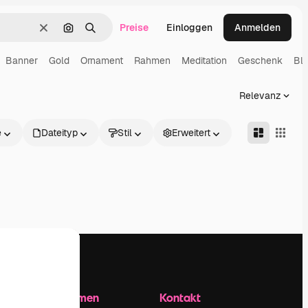
Preise
Einloggen
Anmelden
Löschen
Nach Bild suchen
Suchen
Banner
Gold
Ornament
Rahmen
Meditation
Geschenk
Bl
Relevanz
e
Dateityp
Stil
Erweitert
Unternehmen
Kontakt