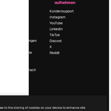
aufnehmen
Preise
Über uns
Kundensupport
Reviews
Instagram
Karriere
YouTube
ärung
Suchtrends
LinkedIn
Blog
TikTok
Veranstaltungen
Discord
um
Slidesgo
X
Deine Inhalte
Reddit
verkaufen
Pressesaal
Suchst du nach
magnific.ai
ree to the storing of cookies on your device to enhance site