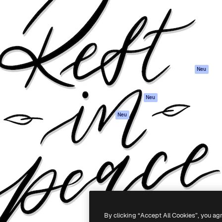
attform, um deine beste
Spaces
Academy
klichen. Mehr als 1 Million
KI-Assistent
Dokumentation
er Kreativen, Unternehmen,
KI-Bildgenerator
Support
Studios.
KI-Videogenerator
AGB
KI-
Datenschutzerkl
Stimmengenerator
Originale
Neu
Stock-Inhalte
Cookie-Richtlinie
MCP für
Vertrauenszentr
Neu
Claude/ChatGPT
Partner
Agenten
Neu
Unternehmen
API
Mobile App
Alle Magnific-Tools
-
2026
Freepik Company S.L.U.
Alle Rechte vorbehalten
.
By clicking “Accept All Cookies”, you ag