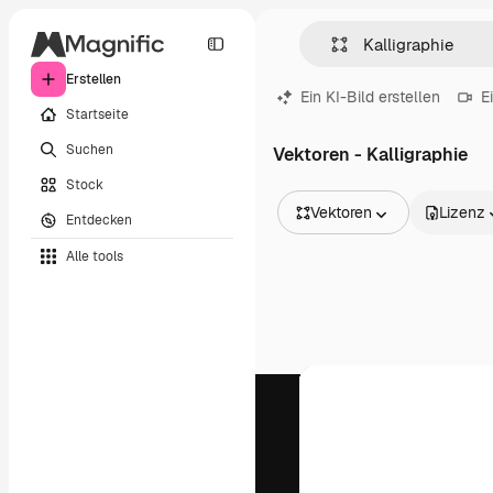
Erstellen
Ein KI-Bild erstellen
E
Startseite
Suchen
Vektoren - Kalligraphie
Stock
Vektoren
Lizenz
Entdecken
Alle Bilder
Alle tools
Vektoren
Illustrationen
Fotos
PSD
Vorlagen
Mockups
Videos
Filmmaterial
Motion Graphics
Videovorlagen
Icons
3D-Modelle
Schriftarten