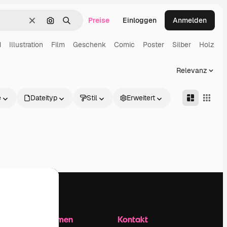
Preise
Einloggen
Anmelden
Löschen
Nach Bild suchen
Suchen
d
Illustration
Film
Geschenk
Comic
Poster
Silber
Holz
Relevanz
e
Dateityp
Stil
Erweitert
Unternehmen
Kontakt