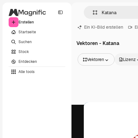
Erstellen
Ein KI-Bild erstellen
E
Startseite
Suchen
Vektoren - Katana
Stock
Vektoren
Lizenz
Entdecken
Alle Bilder
Alle tools
Vektoren
Illustrationen
Fotos
PSD
Vorlagen
Mockups
Videos
Filmmaterial
Motion Graphics
Videovorlagen
Icons
3D-Modelle
Schriftarten