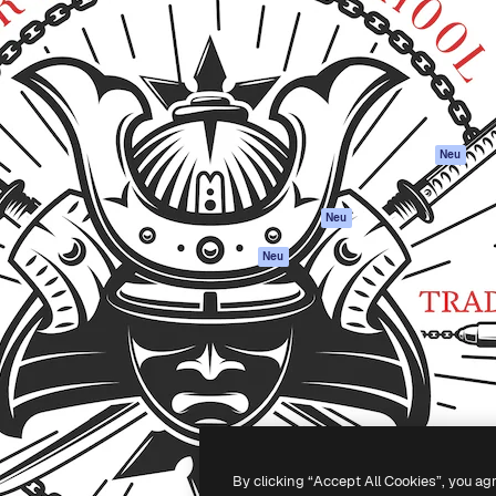
attform, um deine beste
Spaces
Academy
klichen. Mehr als 1 Million
KI-Assistent
Dokumentation
er Kreativen, Unternehmen,
KI-Bildgenerator
Support
Studios.
KI-Videogenerator
AGB
KI-
Datenschutzerkl
Stimmengenerator
Originale
Neu
Stock-Inhalte
Cookie-Richtlinie
MCP für
Vertrauenszentr
Neu
Claude/ChatGPT
Partner
Agenten
Neu
Unternehmen
API
Mobile App
Alle Magnific-Tools
-
2026
Freepik Company S.L.U.
Alle Rechte vorbehalten
.
By clicking “Accept All Cookies”, you ag