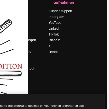
aufnehmen
Preise
Über uns
Kundensupport
Reviews
Instagram
Karriere
YouTube
ärung
Suchtrends
LinkedIn
Blog
TikTok
Veranstaltungen
Discord
um
Slidesgo
X
Deine Inhalte
Reddit
verkaufen
Pressesaal
Suchst du nach
magnific.ai
ree to the storing of cookies on your device to enhance site