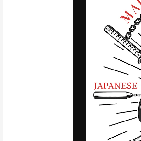
Die kreative Pl
Arbeit zu verwir
Abonnenten unt
Agenturen und 
Deutsch
Copyright © 2010