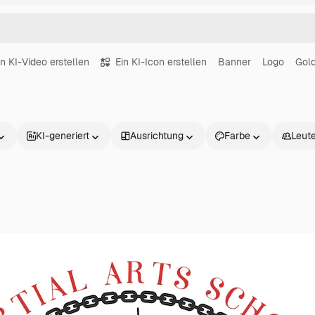
in KI-Video erstellen
Ein KI-Icon erstellen
Banner
Logo
Gol
KI-generiert
Ausrichtung
Farbe
Leut
Produkte
Loslegen