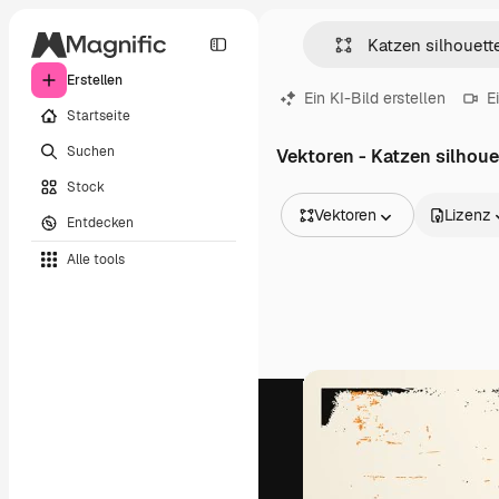
Erstellen
Ein KI-Bild erstellen
E
Startseite
Suchen
Vektoren - Katzen silhoue
Stock
Vektoren
Lizenz
Entdecken
Alle Bilder
Alle tools
Vektoren
Illustrationen
Fotos
PSD
Vorlagen
Mockups
Videos
Filmmaterial
Motion Graphics
Videovorlagen
Icons
3D-Modelle
Schriftarten