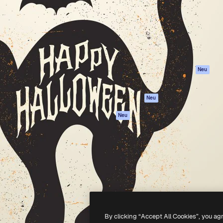
attform, um deine beste
Spaces
Academy
klichen. Mehr als 1 Million
KI-Assistent
Dokumentation
er Kreativen, Unternehmen,
KI-Bildgenerator
Support
Studios.
KI-Videogenerator
AGB
KI-
Datenschutzerkl
Stimmengenerator
Originale
Neu
Stock-Inhalte
Cookie-Richtlinie
MCP für
Vertrauenszentr
Neu
Claude/ChatGPT
Partner
Agenten
Neu
Unternehmen
API
Mobile App
Alle Magnific-Tools
-
2026
Freepik Company S.L.U.
Alle Rechte vorbehalten
.
By clicking “Accept All Cookies”, you ag