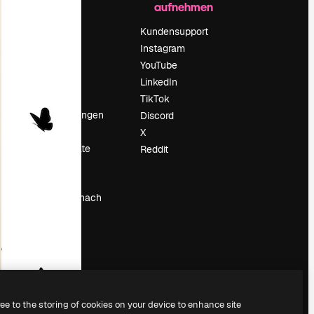
aufnehmen
Preise
Über uns
Kundensupport
Reviews
Instagram
Karriere
YouTube
ärung
Suchtrends
LinkedIn
Blog
TikTok
Veranstaltungen
Discord
um
Slidesgo
X
Deine Inhalte
Reddit
verkaufen
Pressesaal
Suchst du nach
magnific.ai
ree to the storing of cookies on your device to enhance site