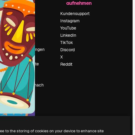
aufnehmen
Preise
Über uns
Kundensupport
Reviews
Instagram
Karriere
YouTube
ärung
Suchtrends
LinkedIn
Blog
TikTok
Veranstaltungen
Discord
um
Slidesgo
X
Deine Inhalte
Reddit
verkaufen
Pressesaal
Suchst du nach
magnific.ai
ree to the storing of cookies on your device to enhance site