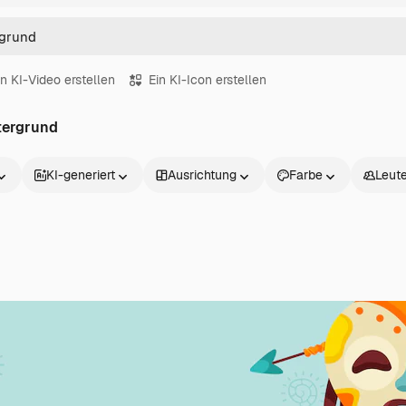
in KI-Video erstellen
Ein KI-Icon erstellen
ntergrund
KI-generiert
Ausrichtung
Farbe
Leut
Produkte
Loslegen