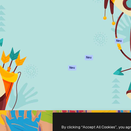
attform, um deine beste
Spaces
Academy
klichen. Mehr als 1 Million
KI-Assistent
Dokumentation
er Kreativen, Unternehmen,
KI-Bildgenerator
Support
Studios.
KI-Videogenerator
AGB
KI-
Datenschutzerkl
Stimmengenerator
Originale
Neu
Stock-Inhalte
Cookie-Richtlinie
MCP für
Vertrauenszentr
Neu
Claude/ChatGPT
Partner
Agenten
Neu
Unternehmen
API
Mobile App
Alle Magnific-Tools
-
2026
Freepik Company S.L.U.
Alle Rechte vorbehalten
.
By clicking “Accept All Cookies”, you ag