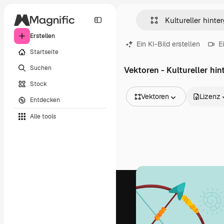
Erstellen
Ein KI-Bild erstellen
E
Startseite
Suchen
Vektoren - Kultureller hi
Stock
Vektoren
Lizenz
Entdecken
Alle Bilder
Alle tools
Vektoren
Illustrationen
Fotos
PSD
Vorlagen
Mockups
Videos
Filmmaterial
Motion Graphics
Videovorlagen
Icons
3D-Modelle
Schriftarten