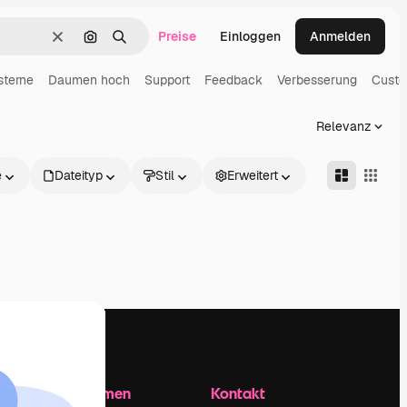
Preise
Einloggen
Anmelden
Löschen
Nach Bild suchen
Suchen
sterne
Daumen hoch
Support
Feedback
Verbesserung
Custo
Relevanz
e
Dateityp
Stil
Erweitert
Unternehmen
Kontakt