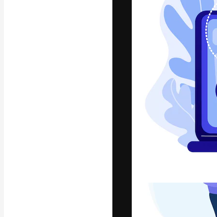
Die kreative Pl
Arbeit zu verwir
Abonnenten unt
Agenturen und 
Deutsch
Copyright © 2010