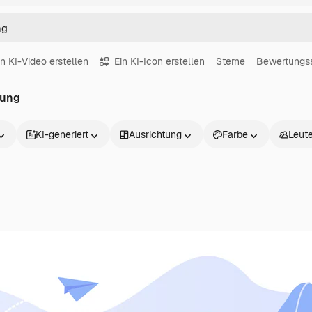
in KI-Video erstellen
Ein KI-Icon erstellen
Sterne
Bewertungs
tung
KI-generiert
Ausrichtung
Farbe
Leut
Produkte
Loslegen