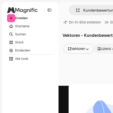
Erstellen
Ein KI-Bild erstellen
E
Startseite
Suchen
Vektoren - Kundenbewer
Stock
Vektoren
Lizenz
Entdecken
Alle Bilder
Alle tools
Vektoren
Illustrationen
Fotos
PSD
Vorlagen
Mockups
Videos
Filmmaterial
Motion Graphics
Videovorlagen
Icons
3D-Modelle
Schriftarten