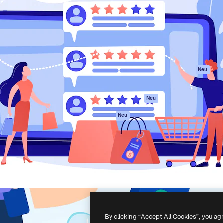
attform, um deine beste
Spaces
Academy
klichen. Mehr als 1 Million
KI-Assistent
Dokumentation
er Kreativen, Unternehmen,
KI-Bildgenerator
Support
Studios.
KI-Videogenerator
AGB
KI-
Datenschutzerkl
Stimmengenerator
Originale
Neu
Stock-Inhalte
Cookie-Richtlinie
MCP für
Vertrauenszentr
Neu
Claude/ChatGPT
Partner
Agenten
Neu
Unternehmen
API
Mobile App
Alle Magnific-Tools
-
2026
Freepik Company S.L.U.
Alle Rechte vorbehalten
.
By clicking “Accept All Cookies”, you ag