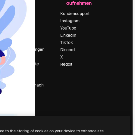
aufnehmen
Preise
Über uns
Kundensupport
Reviews
Instagram
Karriere
YouTube
ärung
Suchtrends
LinkedIn
Blog
TikTok
Veranstaltungen
Discord
um
Slidesgo
X
Deine Inhalte
Reddit
verkaufen
Pressesaal
Suchst du nach
magnific.ai
ree to the storing of cookies on your device to enhance site